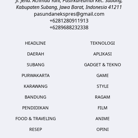
Jl. Jend. Achmad Yani, Pasirkareumbi
Kec. Subang,
Kabupaten Subang, Jawa Barat
,
Indonesia
41211
pasundanekspres@gmail.com
+6281280911913
+6289688232338
HEADLINE
TEKNOLOGI
DAERAH
APLIKASI
SUBANG
GADGET & TEKNO
PURWAKARTA
GAME
KARAWANG
STYLE
BANDUNG
RAGAM
PENDIDIKAN
FILM
FOOD & TRAVELING
ANIME
RESEP
OPINI