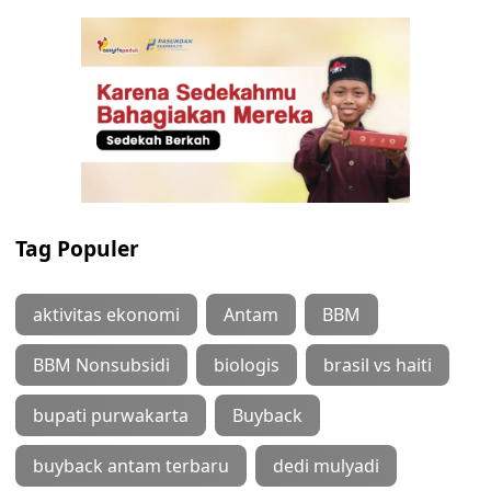
Tag Populer
aktivitas ekonomi
Antam
BBM
BBM Nonsubsidi
biologis
brasil vs haiti
bupati purwakarta
Buyback
buyback antam terbaru
dedi mulyadi