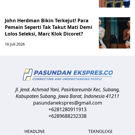
John Herdman Bikin Terkejut! Para
Pemain Seperti Tak Takut Mati Demi
Lolos Seleksi, Marc Klok Dicoret?
16 Juli 2026
Jl. Jend. Achmad Yani, Pasirkareumbi
Kec. Subang,
Kabupaten Subang, Jawa Barat
,
Indonesia
41211
pasundanekspres@gmail.com
+6281280911913
+6289688232338
HEADLINE
TEKNOLOGI