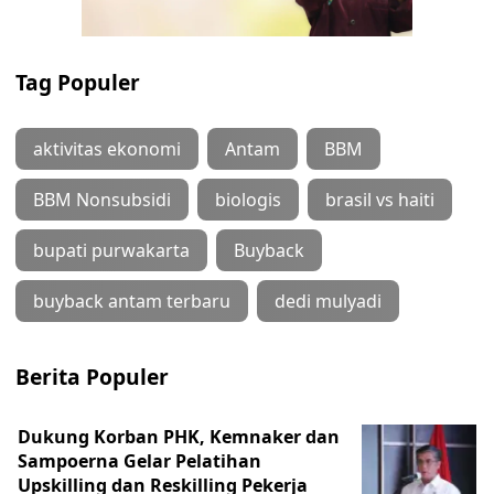
Tag Populer
aktivitas ekonomi
Antam
BBM
BBM Nonsubsidi
biologis
brasil vs haiti
bupati purwakarta
Buyback
buyback antam terbaru
dedi mulyadi
Berita Populer
Dukung Korban PHK, Kemnaker dan
Sampoerna Gelar Pelatihan
Upskilling dan Reskilling Pekerja