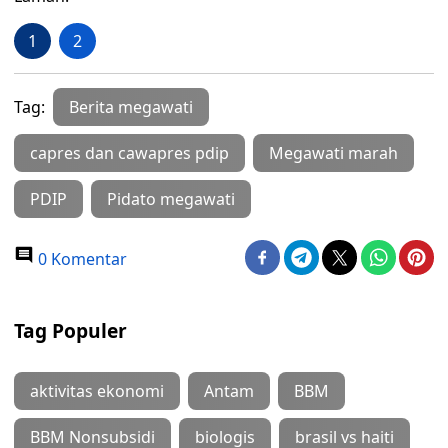
1
2
Tag:
Berita megawati
capres dan cawapres pdip
Megawati marah
PDIP
Pidato megawati
0 Komentar
Tag Populer
aktivitas ekonomi
Antam
BBM
BBM Nonsubsidi
biologis
brasil vs haiti