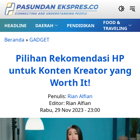
FOOD &
HEADLINE
DAERAH
PENDIDIKAN
TRAVELING
Beranda
»
GADGET
Pilihan Rekomendasi HP
untuk Konten Kreator yang
Worth It!
Penulis:
Rian Alfian
Editor: Rian Alfian
Rabu, 29 Nov 2023 - 23:00