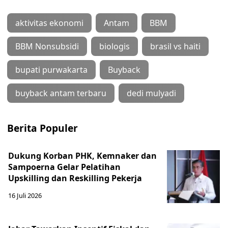
aktivitas ekonomi
Antam
BBM
BBM Nonsubsidi
biologis
brasil vs haiti
bupati purwakarta
Buyback
buyback antam terbaru
dedi mulyadi
Berita Populer
Dukung Korban PHK, Kemnaker dan
Sampoerna Gelar Pelatihan
Upskilling dan Reskilling Pekerja
16 Juli 2026