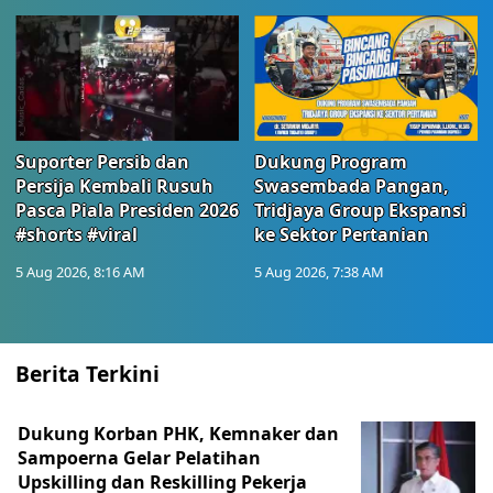
Suporter Persib dan
Dukung Program
Persija Kembali Rusuh
Swasembada Pangan,
Pasca Piala Presiden 2026
Tridjaya Group Ekspansi
#shorts #viral
ke Sektor Pertanian
5 Aug 2026, 8:16 AM
5 Aug 2026, 7:38 AM
Berita Terkini
Dukung Korban PHK, Kemnaker dan
Sampoerna Gelar Pelatihan
Upskilling dan Reskilling Pekerja