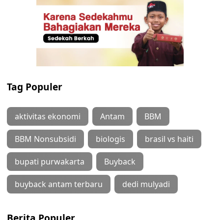
Tag Populer
aktivitas ekonomi
Antam
BBM
BBM Nonsubsidi
biologis
brasil vs haiti
bupati purwakarta
Buyback
buyback antam terbaru
dedi mulyadi
Berita Populer