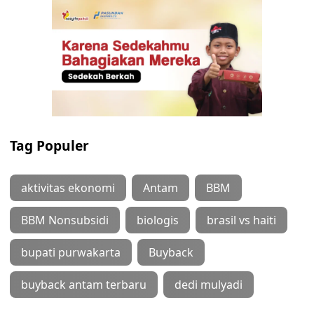
Tag Populer
aktivitas ekonomi
Antam
BBM
BBM Nonsubsidi
biologis
brasil vs haiti
bupati purwakarta
Buyback
buyback antam terbaru
dedi mulyadi