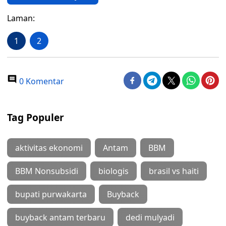
Laman:
1
2
0 Komentar
Tag Populer
aktivitas ekonomi
Antam
BBM
BBM Nonsubsidi
biologis
brasil vs haiti
bupati purwakarta
Buyback
buyback antam terbaru
dedi mulyadi