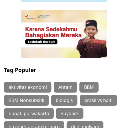
Tag Populer
aktivitas ekonomi
Antam
BBM
BBM Nonsubsidi
biologis
brasil vs haiti
bupati purwakarta
Buyback
buyback antam terbaru
dedi mulyadi