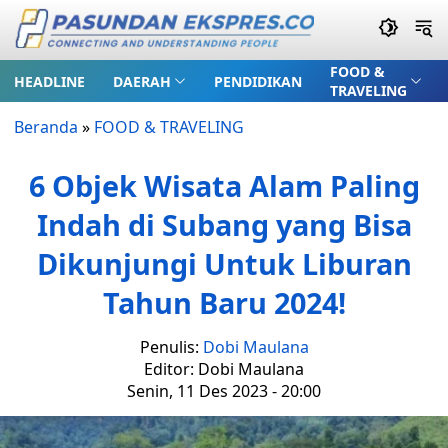
FOOD &
HEADLINE
DAERAH
PENDIDIKAN
TRAVELING
Beranda
»
FOOD & TRAVELING
6 Objek Wisata Alam Paling
Indah di Subang yang Bisa
Dikunjungi Untuk Liburan
Tahun Baru 2024!
Penulis:
Dobi Maulana
Editor: Dobi Maulana
Senin, 11 Des 2023 - 20:00