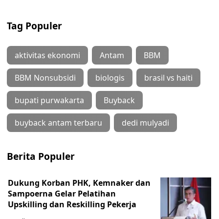
Tag Populer
aktivitas ekonomi
Antam
BBM
BBM Nonsubsidi
biologis
brasil vs haiti
bupati purwakarta
Buyback
buyback antam terbaru
dedi mulyadi
Berita Populer
Dukung Korban PHK, Kemnaker dan
Sampoerna Gelar Pelatihan
Upskilling dan Reskilling Pekerja