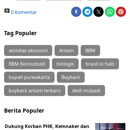
0 Komentar
Tag Populer
aktivitas ekonomi
Antam
BBM
BBM Nonsubsidi
biologis
brasil vs haiti
bupati purwakarta
Buyback
buyback antam terbaru
dedi mulyadi
Berita Populer
Dukung Korban PHK, Kemnaker dan