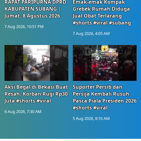
RAPAT PARIPURNA DPRD
Emak-emak Kompak
KABUPATEN SUBANG |
Grebek Rumah Diduga
Jumat, 8 Agustus 2026
Jual Obat Terlarang
#shorts #viral #subang
7 Aug 2026, 10:51 PM
7 Aug 2026, 4:05 AM
Aksi Begal di Bekasi Buat
Suporter Persib dan
Resah, Korban Rugi Rp30
Persija Kembali Rusuh
Juta #shorts #viral
Pasca Piala Presiden 2026
#shorts #viral
6 Aug 2026, 7:30 AM
5 Aug 2026, 8:16 AM