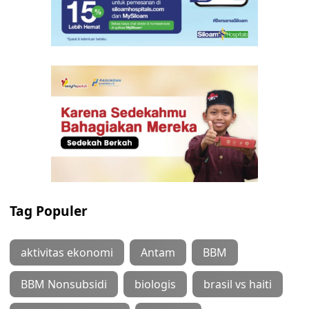
Tag Populer
aktivitas ekonomi
Antam
BBM
BBM Nonsubsidi
biologis
brasil vs haiti