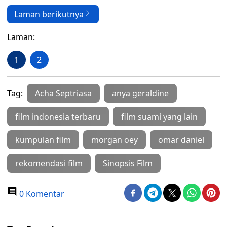
Laman berikutnya
Laman:
1
2
Tag:
Acha Septriasa
anya geraldine
film indonesia terbaru
film suami yang lain
kumpulan film
morgan oey
omar daniel
rekomendasi film
Sinopsis Film
0 Komentar