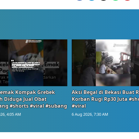
emak Kompak Grebek
Aksi Begal di Bekasi Buat 
 Diduga Jual Obat
Korban Rugi Rp30 Juta #sh
ang #shorts #viral #subang
#viral
26, 4:05 AM
6 Aug 2026, 7:30 AM