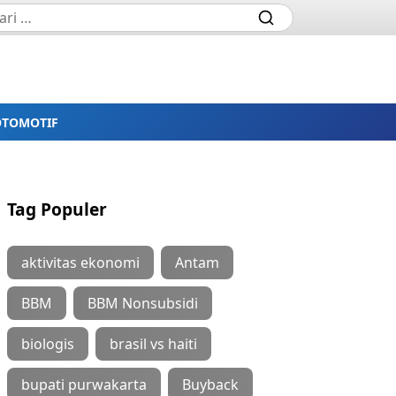
OTOMOTIF
Tag Populer
aktivitas ekonomi
Antam
BBM
BBM Nonsubsidi
biologis
brasil vs haiti
bupati purwakarta
Buyback