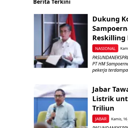
Berita Terkini
Dukung K
Sampoerna
Reskilling
NASIONAL
Kami
PASUNDANEKSPRES
PT HM Sampoerna
pekerja terdampa
Jabar Tawa
Listrik un
Triliun
JABAR
Kamis, 16 
PASUNDANEKSPRES