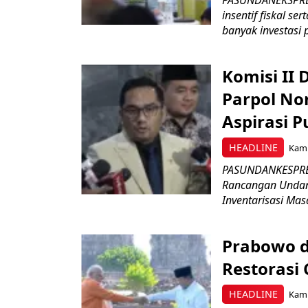
insentif fiskal s
banyak investasi 
Komisi II
Parpol No
Aspirasi P
HEADLINE
Kami
PASUNDANKESPRES
Rancangan Undan
Inventarisasi Mas
Prabowo d
Restorasi
HEADLINE
Kami