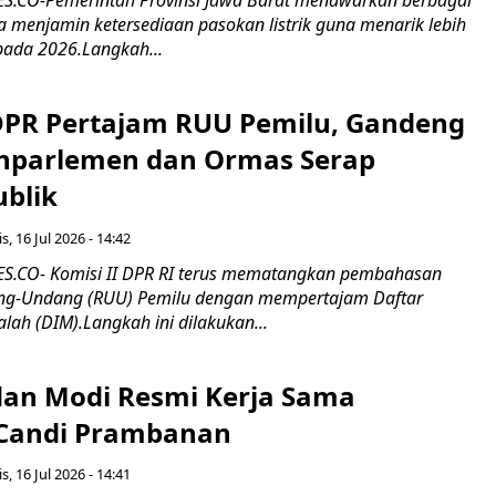
erta menjamin ketersediaan pasokan listrik guna menarik lebih
pada 2026.Langkah...
 DPR Pertajam RUU Pemilu, Gandeng
nparlemen dan Ormas Serap
ublik
s, 16 Jul 2026 - 14:42
.CO- Komisi II DPR RI terus mematangkan pembahasan
g-Undang (RUU) Pemilu dengan mempertajam Daftar
alah (DIM).Langkah ini dilakukan...
an Modi Resmi Kerja Sama
 Candi Prambanan
s, 16 Jul 2026 - 14:41