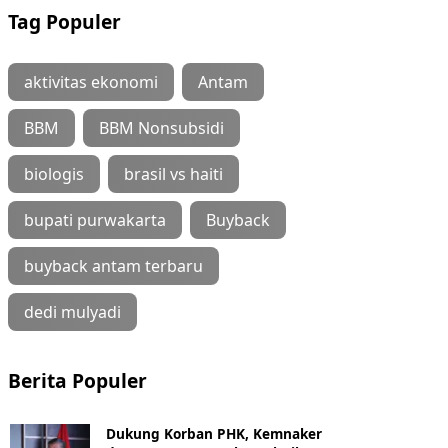
Tag Populer
aktivitas ekonomi
Antam
BBM
BBM Nonsubsidi
biologis
brasil vs haiti
bupati purwakarta
Buyback
buyback antam terbaru
dedi mulyadi
Berita Populer
Dukung Korban PHK, Kemnaker