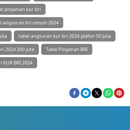
at pinjaman kur bri
el angsuran bri umum 2024
Juta
tabel angsuran kur bri 2024 plafon 50 juta
bri 2024 200 juta
Tabel Pinjaman BRI
n KUR BRI 2024