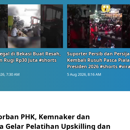
egal di Bekasi Buat Resah,
Suporter Persib dan Persija
n Rugi Rp30 Juta #shorts
Kembali Rusuh Pasca Piala
Presiden 2026 #shorts #vira
26, 7:30 AM
5 Aug 2026, 8:16 AM
orban PHK, Kemnaker dan
 Gelar Pelatihan Upskilling dan