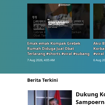
Emak-emak Kompak Grebek
Aksi B
Rumah Diduga Jual Obat
Korba
Terlarang #shorts #viral #subang
#viral
7 Aug 2026, 4:05 AM
6 Aug 20
Berita Terkini
Dukung K
Sampoerna