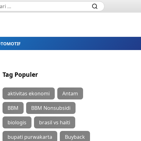
OTOMOTIF
Tag Populer
aktivitas ekonomi
Antam
BBM
BBM Nonsubsidi
biologis
brasil vs haiti
bupati purwakarta
Buyback