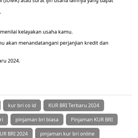
l (IUMK) atau surat ijin usaha lainnya yang dapat
r
 menilai kelayakan usaha kamu.
mu akan menandatangani perjanjian kredit dan
aru 2024.
kur bri co id
KUR BRI Terbaru 2024
ri
pinjaman bri biasa
Pinjaman KUR BRI
UR BRI 2024
pinjaman kur bri online