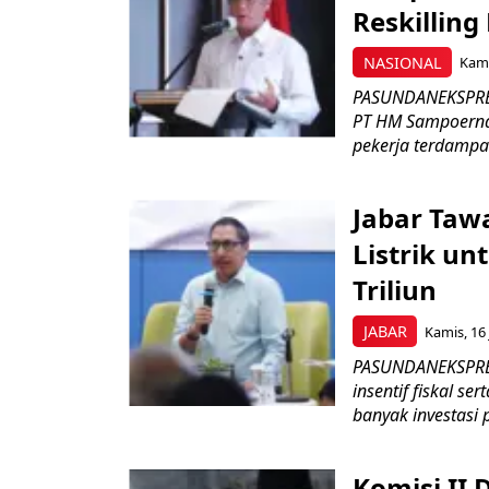
Reskilling
NASIONAL
Kami
PASUNDANEKSPRES
PT HM Sampoerna
pekerja terdampa
Jabar Tawa
Listrik un
Triliun
JABAR
Kamis, 16 
PASUNDANEKSPRES
insentif fiskal s
banyak investasi 
Komisi II