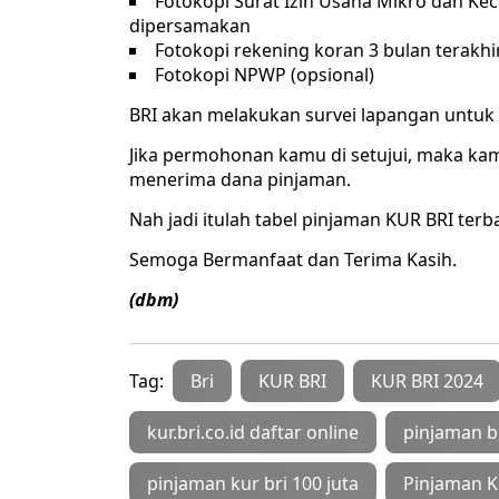
Fotokopi Surat Izin Usaha Mikro dan Keci
dipersamakan
Fotokopi rekening koran 3 bulan terakhi
Fotokopi NPWP (opsional)
BRI akan melakukan survei lapangan untuk
Jika permohonan kamu di setujui, maka ka
menerima dana pinjaman.
Nah jadi itulah tabel pinjaman KUR BRI terb
Semoga Bermanfaat dan Terima Kasih.
(dbm)
Tag:
Bri
KUR BRI
KUR BRI 2024
kur.bri.co.id daftar online
pinjaman b
pinjaman kur bri 100 juta
Pinjaman K