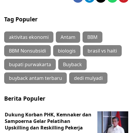
Tag Populer
aktivitas ekonomi
Antam
BBM
BBM Nonsubsidi
biologis
brasil vs haiti
bupati purwakarta
Buyback
buyback antam terbaru
dedi mulyadi
Berita Populer
Dukung Korban PHK, Kemnaker dan
Sampoerna Gelar Pelatihan
Upskilling dan Reskilling Pekerja