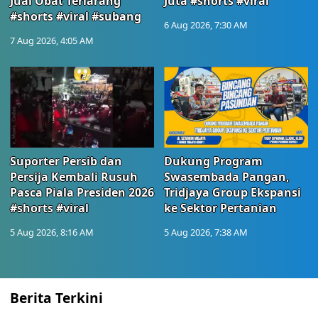
Jual Obat Terlarang
Juta #shorts #viral
#shorts #viral #subang
6 Aug 2026, 7:30 AM
7 Aug 2026, 4:05 AM
Suporter Persib dan
Dukung Program
Persija Kembali Rusuh
Swasembada Pangan,
Pasca Piala Presiden 2026
Tridjaya Group Ekspansi
#shorts #viral
ke Sektor Pertanian
5 Aug 2026, 8:16 AM
5 Aug 2026, 7:38 AM
Berita Terkini