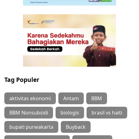
Tag Populer
aktivitas ekonomi
Antam
BBM
BBM Nonsubsidi
biologis
brasil vs haiti
bupati purwakarta
Buyback