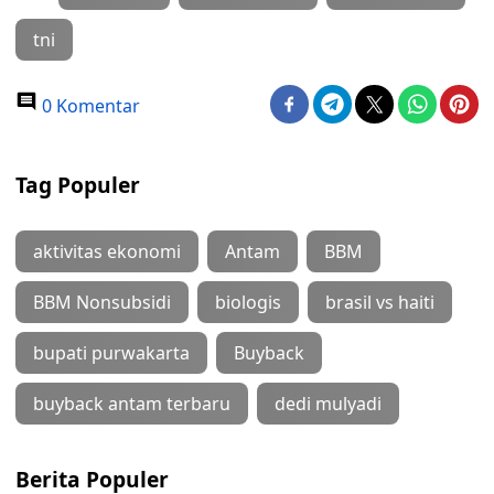
tni
0 Komentar
Tag Populer
aktivitas ekonomi
Antam
BBM
BBM Nonsubsidi
biologis
brasil vs haiti
bupati purwakarta
Buyback
buyback antam terbaru
dedi mulyadi
Berita Populer