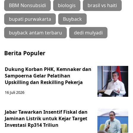
BBM Nonsubsidi
biologis
brasil vs haiti
bupati purwakarta
Buyback
buyback antam terbaru
dedi mulyadi
Berita Populer
Dukung Korban PHK, Kemnaker dan
Sampoerna Gelar Pelatihan
Upskilling dan Reskilling Pekerja
16 Juli 2026
Jabar Tawarkan Insentif Fiskal dan
Jaminan Listrik untuk Kejar Target
Investasi Rp314 Triliun