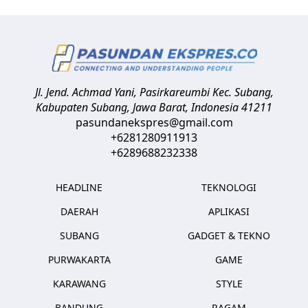
Jl. Jend. Achmad Yani, Pasirkareumbi
Kec. Subang,
Kabupaten Subang, Jawa Barat
,
Indonesia
41211
pasundanekspres@gmail.com
+6281280911913
+6289688232338
HEADLINE
TEKNOLOGI
DAERAH
APLIKASI
SUBANG
GADGET & TEKNO
PURWAKARTA
GAME
KARAWANG
STYLE
BANDUNG
RAGAM