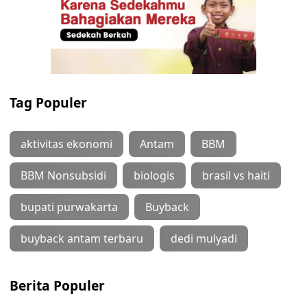
Tag Populer
aktivitas ekonomi
Antam
BBM
BBM Nonsubsidi
biologis
brasil vs haiti
bupati purwakarta
Buyback
buyback antam terbaru
dedi mulyadi
Berita Populer