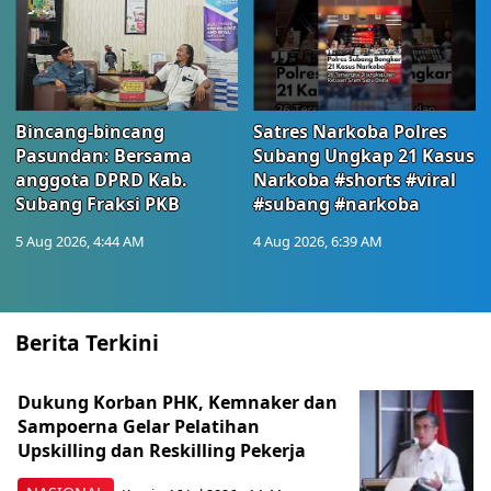
Bincang-bincang
Satres Narkoba Polres
Pasundan: Bersama
Subang Ungkap 21 Kasus
anggota DPRD Kab.
Narkoba #shorts #viral
Subang Fraksi PKB
#subang #narkoba
5 Aug 2026, 4:44 AM
4 Aug 2026, 6:39 AM
Berita Terkini
Dukung Korban PHK, Kemnaker dan
Sampoerna Gelar Pelatihan
Upskilling dan Reskilling Pekerja