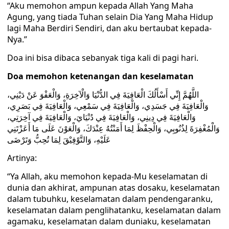
“Aku memohon ampun kepada Allah Yang Maha
Agung, yang tiada Tuhan selain Dia Yang Maha Hidup
lagi Maha Berdiri Sendiri, dan aku bertaubat kepada-
Nya.”
Doa ini bisa dibaca sebanyak tiga kali di pagi hari.
Doa memohon ketenangan dan keselamatan
اللَّهُمَّ إِنِّي أَسْأَلُكَ الْعَافِيَةَ فِي الدُّنْيَا وَالْآخِرَةِ، وَالْعَفْوَ عَنْ دَيْنِي،
وَالْعَافِيَةَ فِي جَسَدِي، وَالْعَافِيَةَ فِي سَمْعِي، وَالْعَافِيَةَ فِي بَصَرِي،
وَالْعَافِيَةَ فِي دِينِي، وَالْعَافِيَةَ فِي دُنْيَايَ، وَالْعَافِيَةَ فِي آخِرَتِي،
وَالْمُغْفِرَةَ لِذُنُوبِي، وَالْحِفْظَ لِمَا أَمَنْتُهُ عِنْدَكَ، وَالْعَوْنَ عَلَى مَا أَعَزْتَنِي
عَلَيْهِ، وَالتَّوْفِيْقَ لِمَا تُحِبُّ وَتَرْضَى
Artinya:
“Ya Allah, aku memohon kepada-Mu keselamatan di
dunia dan akhirat, ampunan atas dosaku, keselamatan
dalam tubuhku, keselamatan dalam pendengaranku,
keselamatan dalam penglihatanku, keselamatan dalam
agamaku, keselamatan dalam duniaku, keselamatan