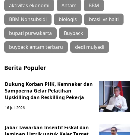
aktivitas ekonomi
Antam
BBM
BBM Nonsubsidi
biologis
brasil vs haiti
bupati purwakarta
Buyback
buyback antam terbaru
dedi mulyadi
Berita Populer
Dukung Korban PHK, Kemnaker dan
Sampoerna Gelar Pelatihan
Upskilling dan Reskilling Pekerja
16 Juli 2026
Jabar Tawarkan Insentif Fiskal dan
Jaminan Listrik untuk Kejar Target