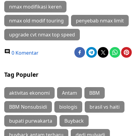
nmax modifikasi keren
nmax old modif touring
penyebab nmax limit
upgrade cvt nmax top speed
0 Komentar
Tag Populer
aktivitas ekonomi
Antam
BBM
BBM Nonsubsidi
biologis
brasil vs haiti
bupati purwakarta
Buyback
buyback antam terbaru
dedi mulyadi