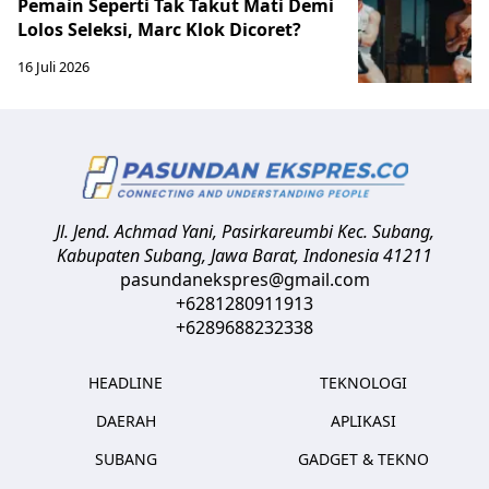
Pemain Seperti Tak Takut Mati Demi
Lolos Seleksi, Marc Klok Dicoret?
16 Juli 2026
Jl. Jend. Achmad Yani, Pasirkareumbi
Kec. Subang,
Kabupaten Subang, Jawa Barat
,
Indonesia
41211
pasundanekspres@gmail.com
+6281280911913
+6289688232338
HEADLINE
TEKNOLOGI
DAERAH
APLIKASI
SUBANG
GADGET & TEKNO