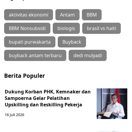
aktivitas ekonomi
Antam
BBM
BBM Nonsubsidi
biologis
brasil vs haiti
bupati purwakarta
Buyback
buyback antam terbaru
dedi mulyadi
Berita Populer
Dukung Korban PHK, Kemnaker dan
Sampoerna Gelar Pelatihan
Upskilling dan Reskilling Pekerja
16 Juli 2026