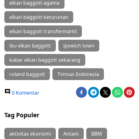
elkan baggott agama
elkan baggott keturunan
elkan baggott transfermarkt
ibu elkan baggott
ipswich town
kabar elkan baggott sekarang
roland baggott
Timnas Indonesia
0 Komentar
Tag Populer
aktivitas ekonomi
Antam
BBM