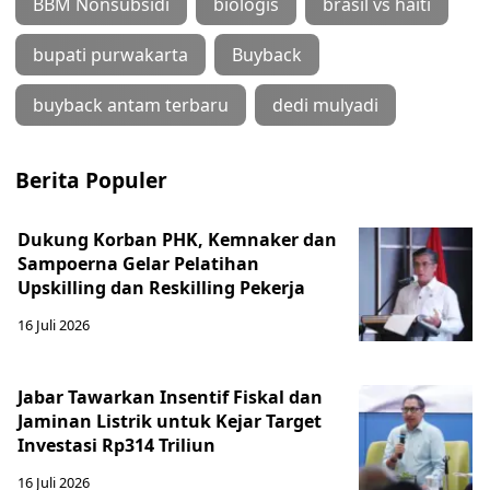
BBM Nonsubsidi
biologis
brasil vs haiti
bupati purwakarta
Buyback
buyback antam terbaru
dedi mulyadi
Berita Populer
Dukung Korban PHK, Kemnaker dan
Sampoerna Gelar Pelatihan
Upskilling dan Reskilling Pekerja
16 Juli 2026
Jabar Tawarkan Insentif Fiskal dan
Jaminan Listrik untuk Kejar Target
Investasi Rp314 Triliun
16 Juli 2026