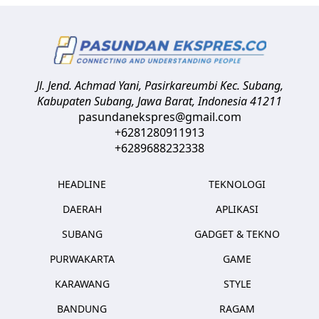
Jl. Jend. Achmad Yani, Pasirkareumbi
Kec. Subang,
Kabupaten Subang, Jawa Barat
,
Indonesia
41211
pasundanekspres@gmail.com
+6281280911913
+6289688232338
HEADLINE
TEKNOLOGI
DAERAH
APLIKASI
SUBANG
GADGET & TEKNO
PURWAKARTA
GAME
KARAWANG
STYLE
BANDUNG
RAGAM