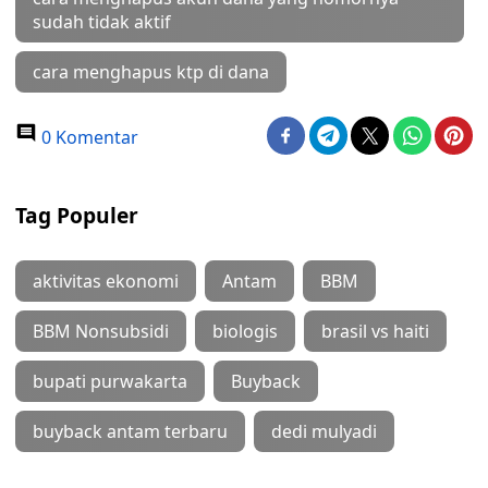
sudah tidak aktif
cara menghapus ktp di dana
0 Komentar
Tag Populer
aktivitas ekonomi
Antam
BBM
BBM Nonsubsidi
biologis
brasil vs haiti
bupati purwakarta
Buyback
buyback antam terbaru
dedi mulyadi