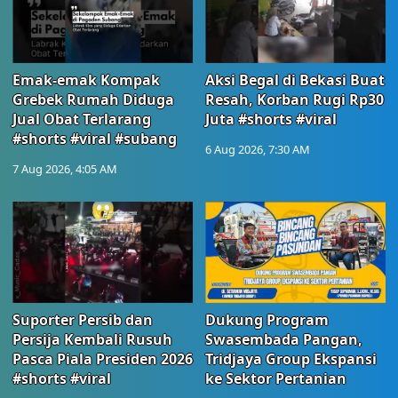
Emak-emak Kompak
Aksi Begal di Bekasi Buat
Grebek Rumah Diduga
Resah, Korban Rugi Rp30
Jual Obat Terlarang
Juta #shorts #viral
#shorts #viral #subang
6 Aug 2026, 7:30 AM
7 Aug 2026, 4:05 AM
Suporter Persib dan
Dukung Program
Persija Kembali Rusuh
Swasembada Pangan,
Pasca Piala Presiden 2026
Tridjaya Group Ekspansi
#shorts #viral
ke Sektor Pertanian