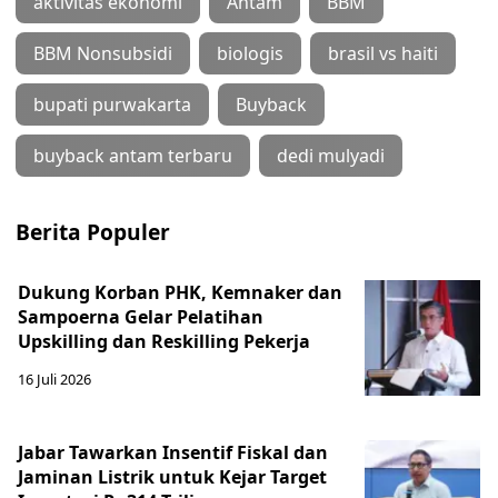
aktivitas ekonomi
Antam
BBM
BBM Nonsubsidi
biologis
brasil vs haiti
bupati purwakarta
Buyback
buyback antam terbaru
dedi mulyadi
Berita Populer
Dukung Korban PHK, Kemnaker dan
Sampoerna Gelar Pelatihan
Upskilling dan Reskilling Pekerja
16 Juli 2026
Jabar Tawarkan Insentif Fiskal dan
Jaminan Listrik untuk Kejar Target