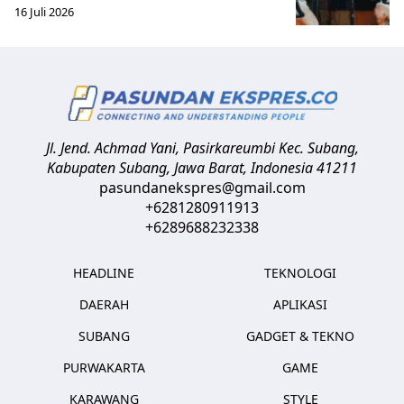
16 Juli 2026
Jl. Jend. Achmad Yani, Pasirkareumbi
Kec. Subang,
Kabupaten Subang, Jawa Barat
,
Indonesia
41211
pasundanekspres@gmail.com
+6281280911913
+6289688232338
HEADLINE
TEKNOLOGI
DAERAH
APLIKASI
SUBANG
GADGET & TEKNO
PURWAKARTA
GAME
KARAWANG
STYLE