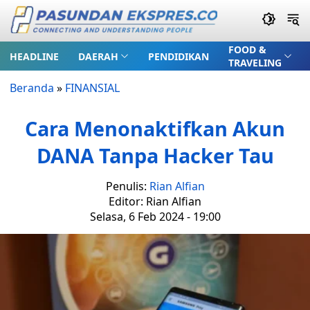
FOOD &
HEADLINE
DAERAH
PENDIDIKAN
TRAVELING
Beranda
»
FINANSIAL
Cara Menonaktifkan Akun
DANA Tanpa Hacker Tau
Penulis:
Rian Alfian
Editor: Rian Alfian
Selasa, 6 Feb 2024 - 19:00