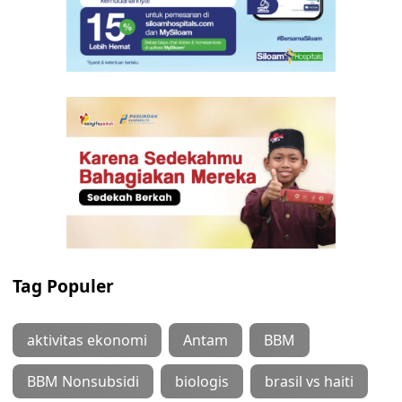
Tag Populer
aktivitas ekonomi
Antam
BBM
BBM Nonsubsidi
biologis
brasil vs haiti