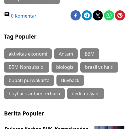
0 Komentar
Tag Populer
aktivitas ekonomi
Antam
BBM
BBM Nonsubsidi
biologis
brasil vs haiti
bupati purwakarta
Buyback
buyback antam terbaru
dedi mulyadi
Berita Populer