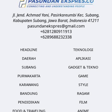
Jl. Jend. Achmad Yani, Pasirkareumbi
Kec. Subang,
Kabupaten Subang, Jawa Barat
,
Indonesia
41211
pasundanekspres@gmail.com
+6281280911913
+6289688232338
HEADLINE
TEKNOLOGI
DAERAH
APLIKASI
SUBANG
GADGET & TEKNO
PURWAKARTA
GAME
KARAWANG
STYLE
BANDUNG
RAGAM
PENDIDIKAN
FILM
FOOD & TRAVELING
ANIME