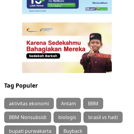
Tag Populer
aktivitas ekonomi
Antam
BBM
BBM Nonsubsidi
biologis
brasil vs haiti
bupati purwakarta
Buyback