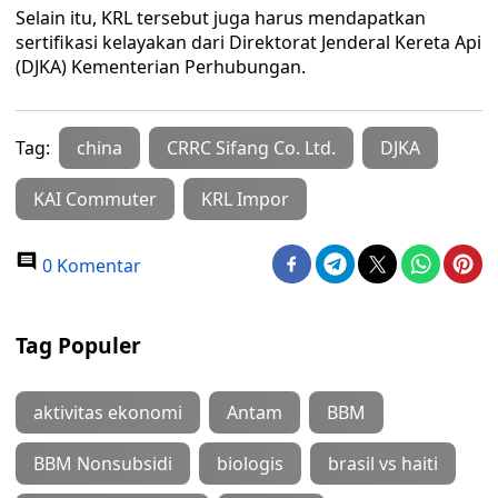
Selain itu, KRL tersebut juga harus mendapatkan
sertifikasi kelayakan dari Direktorat Jenderal Kereta Api
(DJKA) Kementerian Perhubungan.
Tag:
china
CRRC Sifang Co. Ltd.
DJKA
KAI Commuter
KRL Impor
0 Komentar
Tag Populer
aktivitas ekonomi
Antam
BBM
BBM Nonsubsidi
biologis
brasil vs haiti