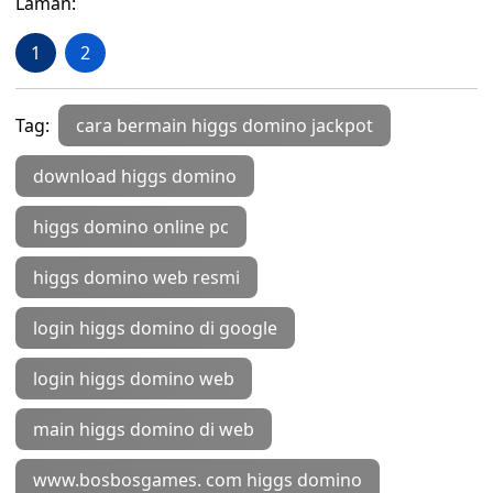
Laman:
1
2
Tag:
cara bermain higgs domino jackpot
download higgs domino
higgs domino online pc
higgs domino web resmi
login higgs domino di google
login higgs domino web
main higgs domino di web
www.bosbosgames. com higgs domino