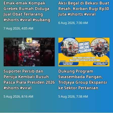
Emak-emak Kompak
Aksi Begal di Bekasi Buat
Grebek Rumah Diduga
Resah, Korban Rugi Rp30
Jual Obat Terlarang
Juta #shorts #viral
#shorts #viral #subang
6 Aug 2026, 7:30 AM
7 Aug 2026, 4:05 AM
Suporter Persib dan
Dukung Program
Persija Kembali Rusuh
Swasembada Pangan,
Pasca Piala Presiden 2026
Tridjaya Group Ekspansi
#shorts #viral
ke Sektor Pertanian
5 Aug 2026, 8:16 AM
5 Aug 2026, 7:38 AM