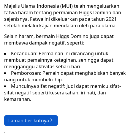
Majelis Ulama Indonesia (MUI) telah mengeluarkan
fatwa haram tentang permainan Higgs Domino dan
sejenisnya. Fatwa ini dikeluarkan pada tahun 2021
setelah melalui kajian mendalam oleh para ulama.
Selain haram, bermain Higgs Domino juga dapat
membawa dampak negatif, seperti:
Kecanduan: Permainan ini dirancang untuk
membuat pemainnya ketagihan, sehingga dapat
mengganggu aktivitas sehari-hari.
Pemborosan: Pemain dapat menghabiskan banyak
uang untuk membeli chip.
Munculnya sifat negatif: Judi dapat memicu sifat-
sifat negatif seperti keserakahan, iri hati, dan
kemarahan.
Laman berikutnya