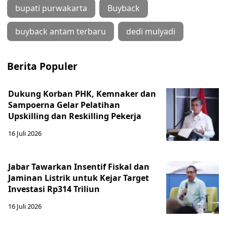
bupati purwakarta
Buyback
buyback antam terbaru
dedi mulyadi
Berita Populer
Dukung Korban PHK, Kemnaker dan
Sampoerna Gelar Pelatihan
Upskilling dan Reskilling Pekerja
16 Juli 2026
Jabar Tawarkan Insentif Fiskal dan
Jaminan Listrik untuk Kejar Target
Investasi Rp314 Triliun
16 Juli 2026