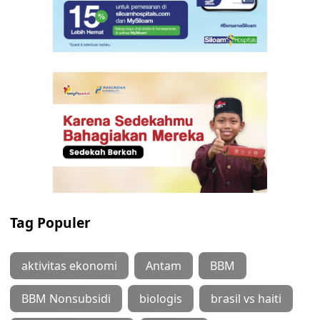
Tag Populer
aktivitas ekonomi
Antam
BBM
BBM Nonsubsidi
biologis
brasil vs haiti