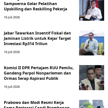
Sampoerna Gelar Pelatihan
Upskilling dan Reskilling Pekerja
16 Juli 2026
Jabar Tawarkan Insentif Fiskal dan
Jaminan Listrik untuk Kejar Target
Investasi Rp314 Triliun
16 Juli 2026
Komisi II DPR Pertajam RUU Pemilu,
Gandeng Parpol Nonparlemen dan
Ormas Serap Aspirasi Publik
16 Juli 2026
Prabowo dan Modi Resmi Kerja
Sama Restorasi Candi Prambanan