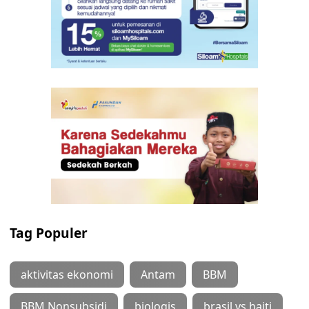
Tag Populer
aktivitas ekonomi
Antam
BBM
BBM Nonsubsidi
biologis
brasil vs haiti