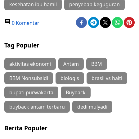
kesehatan ibu hamil
penyebab keguguran
0 Komentar
Tag Populer
aktivitas ekonomi
Antam
BBM
BBM Nonsubsidi
biologis
brasil vs haiti
bupati purwakarta
Buyback
buyback antam terbaru
dedi mulyadi
Berita Populer