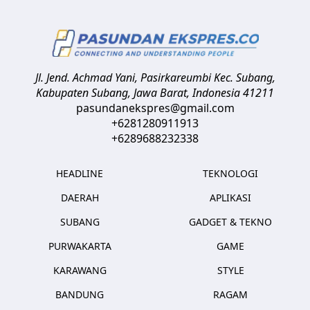
Jl. Jend. Achmad Yani, Pasirkareumbi
Kec. Subang,
Kabupaten Subang, Jawa Barat
,
Indonesia
41211
pasundanekspres@gmail.com
+6281280911913
+6289688232338
HEADLINE
TEKNOLOGI
DAERAH
APLIKASI
SUBANG
GADGET & TEKNO
PURWAKARTA
GAME
KARAWANG
STYLE
BANDUNG
RAGAM