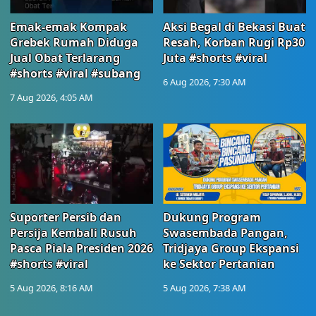
Emak-emak Kompak
Aksi Begal di Bekasi Buat
Grebek Rumah Diduga
Resah, Korban Rugi Rp30
Jual Obat Terlarang
Juta #shorts #viral
#shorts #viral #subang
6 Aug 2026, 7:30 AM
7 Aug 2026, 4:05 AM
Suporter Persib dan
Dukung Program
Persija Kembali Rusuh
Swasembada Pangan,
Pasca Piala Presiden 2026
Tridjaya Group Ekspansi
#shorts #viral
ke Sektor Pertanian
5 Aug 2026, 8:16 AM
5 Aug 2026, 7:38 AM