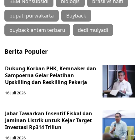
BBM Nonsubsidi
biologis
brasil vs haiti
bupati purwakarta
Buyback
buyback antam terbaru
dedi mulyadi
Berita Populer
Dukung Korban PHK, Kemnaker dan
Sampoerna Gelar Pelatihan
Upskilling dan Reskilling Pekerja
16 Juli 2026
Jabar Tawarkan Insentif Fiskal dan
Jaminan Listrik untuk Kejar Target
Investasi Rp314 Triliun
16 Juli 2026