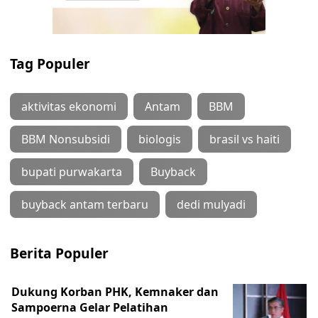
Tag Populer
aktivitas ekonomi
Antam
BBM
BBM Nonsubsidi
biologis
brasil vs haiti
bupati purwakarta
Buyback
buyback antam terbaru
dedi mulyadi
Berita Populer
Dukung Korban PHK, Kemnaker dan
Sampoerna Gelar Pelatihan