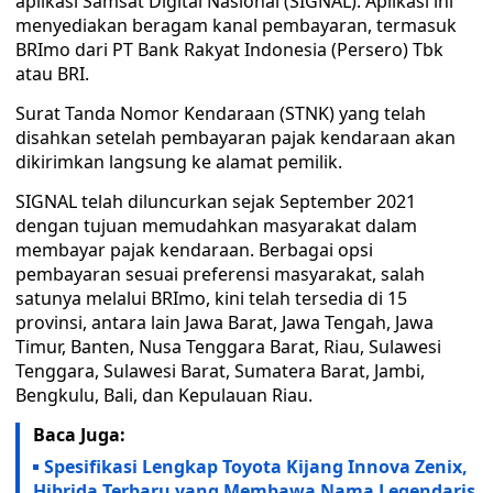
aplikasi Samsat Digital Nasional (SIGNAL). Aplikasi ini
menyediakan beragam kanal pembayaran, termasuk
BRImo dari PT Bank Rakyat Indonesia (Persero) Tbk
atau BRI.
Surat Tanda Nomor Kendaraan (STNK) yang telah
disahkan setelah pembayaran pajak kendaraan akan
dikirimkan langsung ke alamat pemilik.
SIGNAL telah diluncurkan sejak September 2021
dengan tujuan memudahkan masyarakat dalam
membayar pajak kendaraan. Berbagai opsi
pembayaran sesuai preferensi masyarakat, salah
satunya melalui BRImo, kini telah tersedia di 15
provinsi, antara lain Jawa Barat, Jawa Tengah, Jawa
Timur, Banten, Nusa Tenggara Barat, Riau, Sulawesi
Tenggara, Sulawesi Barat, Sumatera Barat, Jambi,
Bengkulu, Bali, dan Kepulauan Riau.
Baca Juga:
Spesifikasi Lengkap Toyota Kijang Innova Zenix,
Hibrida Terbaru yang Membawa Nama Legendaris