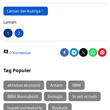
Laman berikutnya
Laman:
1
2
0 Komentar
Tag Populer
aktivitas ekonomi
Antam
BBM
BBM Nonsubsidi
biologis
brasil vs haiti
bupati purwakarta
Buyback