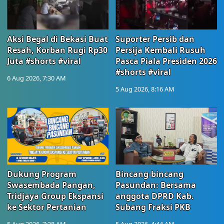
Aksi Begal di Bekasi Buat
Suporter Persib dan
Resah, Korban Rugi Rp30
Persija Kembali Rusuh
Juta #shorts #viral
Pasca Piala Presiden 2026
#shorts #viral
6 Aug 2026, 7:30 AM
5 Aug 2026, 8:16 AM
Dukung Program
Bincang-bincang
Swasembada Pangan,
Pasundan: Bersama
Tridjaya Group Ekspansi
anggota DPRD Kab.
ke Sektor Pertanian
Subang Fraksi PKB