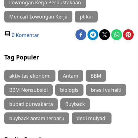
Lowongan Kerja Perpustakaan
Mencari Lowongan Kerja
pt kai
0 Komentar
Tag Populer
aktivitas ekonomi
Antam
BBM
BBM Nonsubsidi
biologis
brasil vs haiti
bupati purwakarta
Buyback
buyback antam terbaru
dedi mulyadi