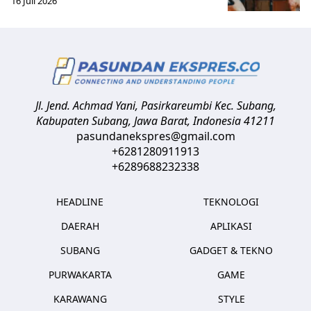
16 Juli 2026
Jl. Jend. Achmad Yani, Pasirkareumbi
Kec. Subang,
Kabupaten Subang, Jawa Barat
,
Indonesia
41211
pasundanekspres@gmail.com
+6281280911913
+6289688232338
HEADLINE
TEKNOLOGI
DAERAH
APLIKASI
SUBANG
GADGET & TEKNO
PURWAKARTA
GAME
KARAWANG
STYLE