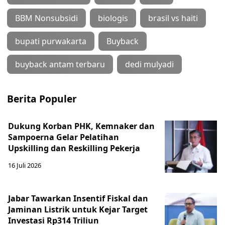
BBM Nonsubsidi
biologis
brasil vs haiti
bupati purwakarta
Buyback
buyback antam terbaru
dedi mulyadi
Berita Populer
Dukung Korban PHK, Kemnaker dan
Sampoerna Gelar Pelatihan
Upskilling dan Reskilling Pekerja
16 Juli 2026
Jabar Tawarkan Insentif Fiskal dan
Jaminan Listrik untuk Kejar Target
Investasi Rp314 Triliun