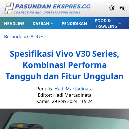
FOOD &
HEADLINE
DAERAH
PENDIDIKAN
TRAVELING
Beranda
»
GADGET
Spesifikasi Vivo V30 Series,
Kombinasi Performa
Tangguh dan Fitur Unggulan
Penulis:
Hadi Martadinata
Editor: Hadi Martadinata
Kamis, 29 Feb 2024 - 15:24