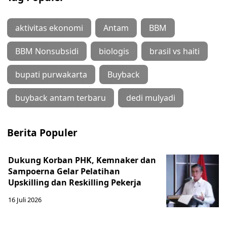
aktivitas ekonomi
Antam
BBM
BBM Nonsubsidi
biologis
brasil vs haiti
bupati purwakarta
Buyback
buyback antam terbaru
dedi mulyadi
Berita Populer
Dukung Korban PHK, Kemnaker dan
Sampoerna Gelar Pelatihan
Upskilling dan Reskilling Pekerja
16 Juli 2026