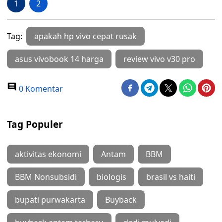
1
2
Tag:
apakah hp vivo cepat rusak
asus vivobook 14 harga
review vivo v30 pro
0 Komentar
Tag Populer
aktivitas ekonomi
Antam
BBM
BBM Nonsubsidi
biologis
brasil vs haiti
bupati purwakarta
Buyback