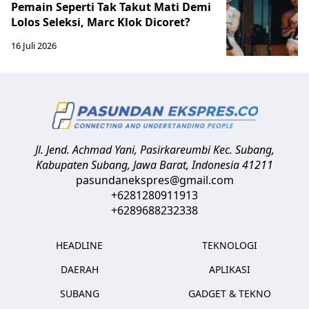
Pemain Seperti Tak Takut Mati Demi
Lolos Seleksi, Marc Klok Dicoret?
16 Juli 2026
Jl. Jend. Achmad Yani, Pasirkareumbi
Kec. Subang,
Kabupaten Subang, Jawa Barat
,
Indonesia
41211
pasundanekspres@gmail.com
+6281280911913
+6289688232338
HEADLINE
TEKNOLOGI
DAERAH
APLIKASI
SUBANG
GADGET & TEKNO