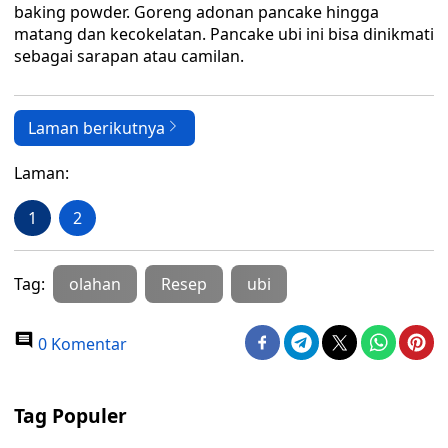
baking powder. Goreng adonan pancake hingga
matang dan kecokelatan. Pancake ubi ini bisa dinikmati
sebagai sarapan atau camilan.
Laman berikutnya
Laman:
1
2
Tag:
olahan
Resep
ubi
0 Komentar
Tag Populer