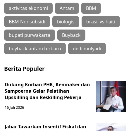
aktivitas ekonomi
Antam
BBM
BBM Nonsubsidi
biologis
brasil vs haiti
bupati purwakarta
Buyback
buyback antam terbaru
dedi mulyadi
Berita Populer
Dukung Korban PHK, Kemnaker dan
Sampoerna Gelar Pelatihan
Upskilling dan Reskilling Pekerja
16 Juli 2026
Jabar Tawarkan Insentif Fiskal dan