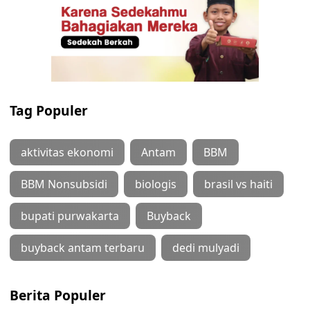
Tag Populer
aktivitas ekonomi
Antam
BBM
BBM Nonsubsidi
biologis
brasil vs haiti
bupati purwakarta
Buyback
buyback antam terbaru
dedi mulyadi
Berita Populer