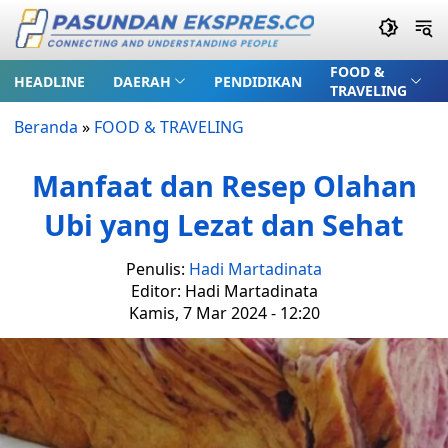
FOOD &
HEADLINE
DAERAH
PENDIDIKAN
TRAVELING
Beranda
»
FOOD & TRAVELING
Manfaat dan Resep Olahan
Ubi yang Lezat dan Sehat
Penulis:
Hadi Martadinata
Editor: Hadi Martadinata
Kamis, 7 Mar 2024 - 12:20