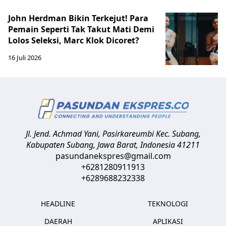
John Herdman Bikin Terkejut! Para
Pemain Seperti Tak Takut Mati Demi
Lolos Seleksi, Marc Klok Dicoret?
16 Juli 2026
Jl. Jend. Achmad Yani, Pasirkareumbi
Kec. Subang,
Kabupaten Subang, Jawa Barat
,
Indonesia
41211
pasundanekspres@gmail.com
+6281280911913
+6289688232338
HEADLINE
TEKNOLOGI
DAERAH
APLIKASI