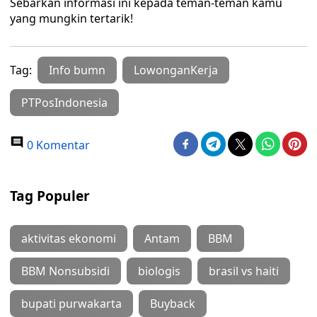
Sebarkan informasi ini kepada teman-teman kamu
yang mungkin tertarik!
Tag:
Info bumn
LowonganKerja
PTPosIndonesia
0 Komentar
Tag Populer
aktivitas ekonomi
Antam
BBM
BBM Nonsubsidi
biologis
brasil vs haiti
bupati purwakarta
Buyback