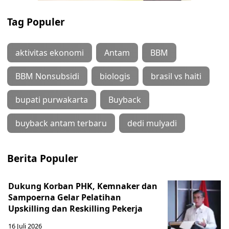
Tag Populer
aktivitas ekonomi
Antam
BBM
BBM Nonsubsidi
biologis
brasil vs haiti
bupati purwakarta
Buyback
buyback antam terbaru
dedi mulyadi
Berita Populer
Dukung Korban PHK, Kemnaker dan
Sampoerna Gelar Pelatihan
Upskilling dan Reskilling Pekerja
16 Juli 2026