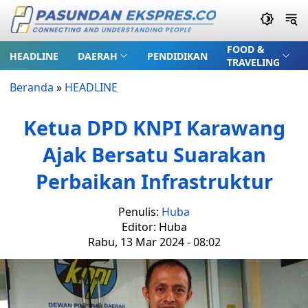
FOOD &
HEADLINE
DAERAH
PENDIDIKAN
TRAVELING
Beranda
»
HEADLINE
Ketua DPD KNPI Karawang
Ajak Bersatu Suarakan
Perbaikan Infrastruktur
Penulis:
Huba
Editor: Huba
Rabu, 13 Mar 2024 - 08:02