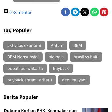
0 Komentar
Tag Populer
aktivitas ekonomi
Antam
BBM
BBM Nonsubsidi
biologis
brasil vs haiti
bupati purwakarta
Buyback
buyback antam terbaru
dedi mulyadi
Berita Populer
Dukung Korban PHK, Kemnaker dan