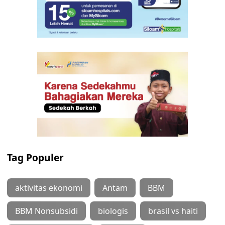
Tag Populer
aktivitas ekonomi
Antam
BBM
BBM Nonsubsidi
biologis
brasil vs haiti