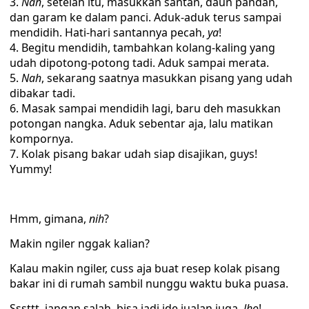
Nah
, setelah itu, masukkan santan, daun pandan,
dan garam ke dalam panci. Aduk-aduk terus sampai
mendidih. Hati-hari santannya pecah,
ya
!
Begitu mendidih, tambahkan kolang-kaling yang
udah dipotong-potong tadi. Aduk sampai merata.
Nah
, sekarang saatnya masukkan pisang yang udah
dibakar tadi.
Masak sampai mendidih lagi, baru deh masukkan
potongan nangka. Aduk sebentar aja, lalu matikan
kompornya.
Kolak pisang bakar udah siap disajikan, guys!
Yummy!
Hmm, gimana,
nih
?
Makin ngiler nggak kalian?
Kalau makin ngiler, cuss aja buat resep kolak pisang
bakar ini di rumah sambil nunggu waktu buka puasa.
Sssttt, jangan salah, bisa jadi ide jualan juga,
lho
!