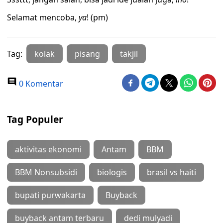
Selamat mencoba,
ya
! (pm)
Tag:
kolak
pisang
takjil
0 Komentar
Tag Populer
aktivitas ekonomi
Antam
BBM
BBM Nonsubsidi
biologis
brasil vs haiti
bupati purwakarta
Buyback
buyback antam terbaru
dedi mulyadi