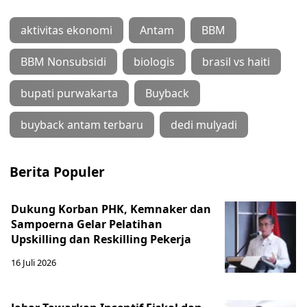
aktivitas ekonomi
Antam
BBM
BBM Nonsubsidi
biologis
brasil vs haiti
bupati purwakarta
Buyback
buyback antam terbaru
dedi mulyadi
Berita Populer
Dukung Korban PHK, Kemnaker dan
Sampoerna Gelar Pelatihan
Upskilling dan Reskilling Pekerja
16 Juli 2026