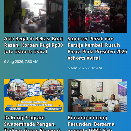
Aksi Begal di Bekasi Buat
Suporter Persib dan
Resah, Korban Rugi Rp30
Persija Kembali Rusuh
Juta #shorts #viral
Pasca Piala Presiden 2026
#shorts #viral
6 Aug 2026, 7:30 AM
5 Aug 2026, 8:16 AM
Dukung Program
Bincang-bincang
Swasembada Pangan,
Pasundan: Bersama
Tridjaya Group Ekspansi
anggota DPRD Kab.