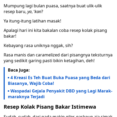
Mumpung lagi bulan puasa, saatnya buat ulik-ulik
resep baru,
ya
, ‘
kan
?
Ya itung-itung latihan masak!
Apalagi hari ini kita bakalan coba resep kolak pisang
bakar!
Kebayang rasa uniknya nggak, sih?
Rasa manis dan caramelized dari pisangnya teksturnya
yang sedikit garing pasti bikin ketagihan, deh!
Baca Juga:
4 Kreasi Es Teh Buat Buka Puasa yang Beda dari
Biasanya, Wajib Coba!
Waspadai Gejala Penyakit DBD yang Lagi Marak-
maraknya Terjadi
Resep Kolak Pisang Bakar Istimewa
Sudah, sudah, dari pada makin giler, gaskeun aja simak