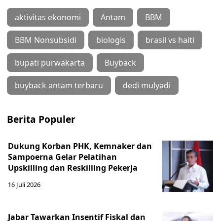
aktivitas ekonomi
Antam
BBM
BBM Nonsubsidi
biologis
brasil vs haiti
bupati purwakarta
Buyback
buyback antam terbaru
dedi mulyadi
Berita Populer
Dukung Korban PHK, Kemnaker dan
Sampoerna Gelar Pelatihan
Upskilling dan Reskilling Pekerja
16 Juli 2026
Jabar Tawarkan Insentif Fiskal dan