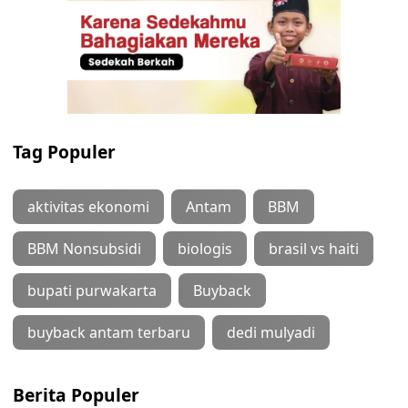
Tag Populer
aktivitas ekonomi
Antam
BBM
BBM Nonsubsidi
biologis
brasil vs haiti
bupati purwakarta
Buyback
buyback antam terbaru
dedi mulyadi
Berita Populer