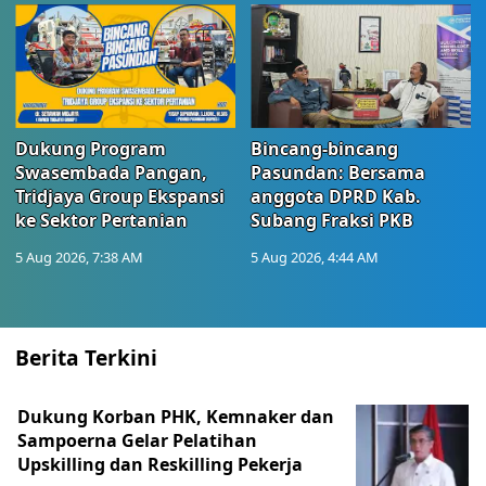
Dukung Program
Bincang-bincang
Swasembada Pangan,
Pasundan: Bersama
Tridjaya Group Ekspansi
anggota DPRD Kab.
ke Sektor Pertanian
Subang Fraksi PKB
5 Aug 2026, 7:38 AM
5 Aug 2026, 4:44 AM
Berita Terkini
Dukung Korban PHK, Kemnaker dan
Sampoerna Gelar Pelatihan
Upskilling dan Reskilling Pekerja