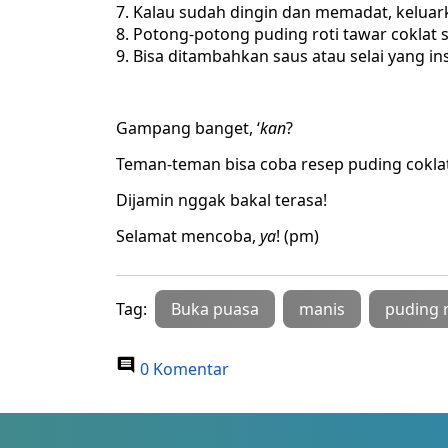
Kalau sudah dingin dan memadat, keluark
Potong-potong puding roti tawar coklat 
Bisa ditambahkan saus atau selai yang in
Gampang banget, ‘
kan
?
Teman-teman bisa coba resep puding coklat 
Dijamin nggak bakal terasa!
Selamat mencoba,
ya
! (pm)
Tag:
Buka puasa
manis
puding r
0 Komentar