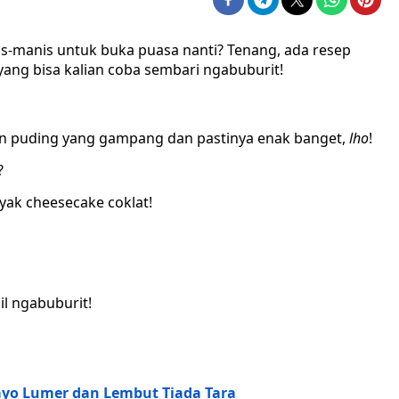
s-manis untuk buka puasa nanti? Tenang, ada resep
yang bisa kalian coba sembari ngabuburit!
ilan puding yang gampang dan pastinya enak banget,
lho
!
?
kayak cheesecake coklat!
il ngabuburit!
Mayo Lumer dan Lembut Tiada Tara