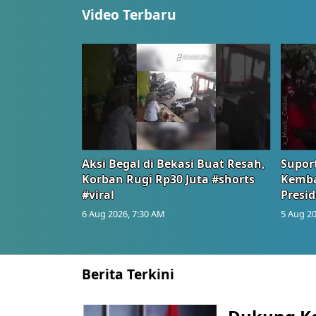
Video Terbaru
Aksi Begal di Bekasi Buat Resah,
Suport
Korban Rugi Rp30 Juta #shorts
Kemba
#viral
Presid
6 Aug 2026, 7:30 AM
5 Aug 20
Berita Terkini