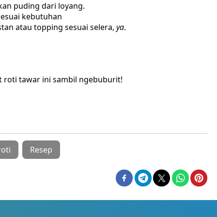
an puding dari loyang.
sesuai kebutuhan
stan atau topping sesuai selera,
ya
.
roti tawar ini sambil ngebuburit!
oti
Resep