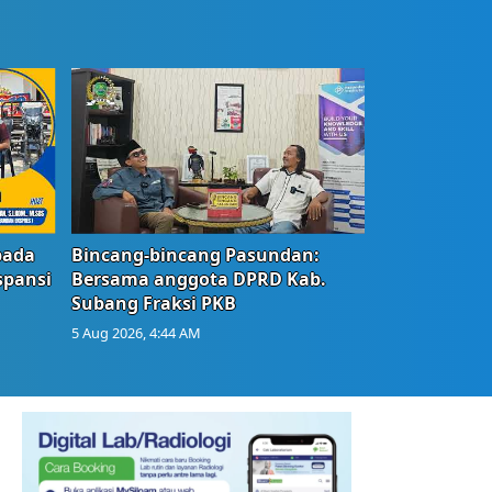
bada
Bincang-bincang Pasundan:
spansi
Bersama anggota DPRD Kab.
Subang Fraksi PKB
5 Aug 2026, 4:44 AM