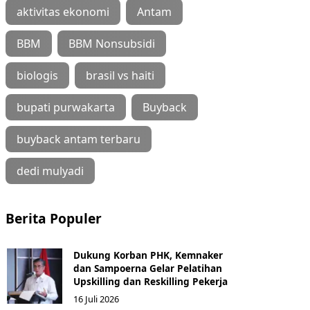
aktivitas ekonomi
Antam
BBM
BBM Nonsubsidi
biologis
brasil vs haiti
bupati purwakarta
Buyback
buyback antam terbaru
dedi mulyadi
Berita Populer
Dukung Korban PHK, Kemnaker
dan Sampoerna Gelar Pelatihan
Upskilling dan Reskilling Pekerja
16 Juli 2026