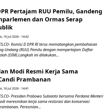
 DPR Pertajam RUU Pemilu, Gandeng
nparlemen dan Ormas Serap
ublik
s, 16 Jul 2026 - 14:42
.CO- Komisi II DPR RI terus mematangkan pembahasan
g-Undang (RUU) Pemilu dengan mempertajam Daftar
alah (DIM).Langkah ini dilakukan...
an Modi Resmi Kerja Sama
 Candi Prambanan
s, 16 Jul 2026 - 14:41
.CO- Presiden Prabowo Subianto bersama Perdana Menteri
odi meresmikan kerja sama restorasi dan konservasi
rambanan. Peresmian...