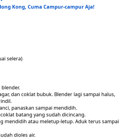
i Hong Kong, Cuma Campur-campur Aja!
ai selera)
 blender.
gar, dan coklat bubuk. Blender lagi sampai halus,
indil.
anci, panaskan sampai mendidih.
n coklat batang yang sudah dicincang.
g mendidih atau meletup-letup. Aduk terus sampai
udah dioles air.