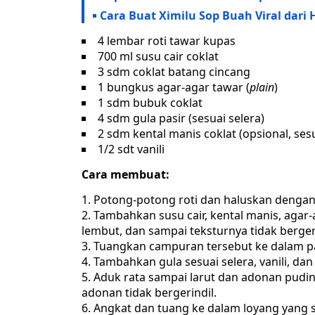
Cara Buat Ximilu Sop Buah Viral dar
4 lembar roti tawar kupas
700 ml susu cair coklat
3 sdm coklat batang cincang
1 bungkus agar-agar tawar (
plain
)
1 sdm bubuk coklat
4 sdm gula pasir (sesuai selera)
2 sdm kental manis coklat (opsional, sesu
1/2 sdt vanili
Cara membuat:
Potong-potong roti dan haluskan dengan
Tambahkan susu cair, kental manis, agar-a
lembut, dan sampai teksturnya tidak berger
Tuangkan campuran tersebut ke dalam p
Tambahkan gula sesuai selera, vanili, da
Aduk rata sampai larut dan adonan pudin
adonan tidak bergerindil.
Angkat dan tuang ke dalam loyang yang s