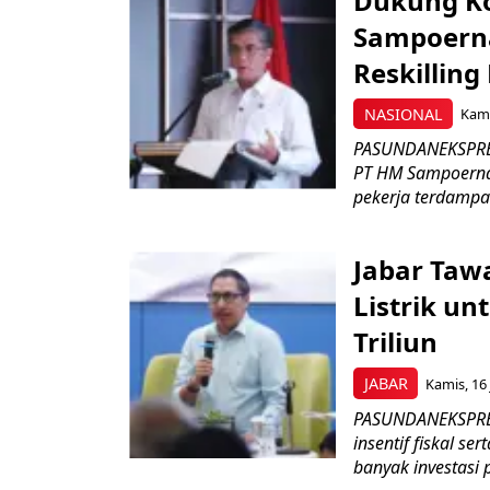
Dukung K
Sampoerna
Reskilling
NASIONAL
Kami
PASUNDANEKSPRES
PT HM Sampoerna
pekerja terdampa
Jabar Tawa
Listrik un
Triliun
JABAR
Kamis, 16 
PASUNDANEKSPRES
insentif fiskal s
banyak investasi 