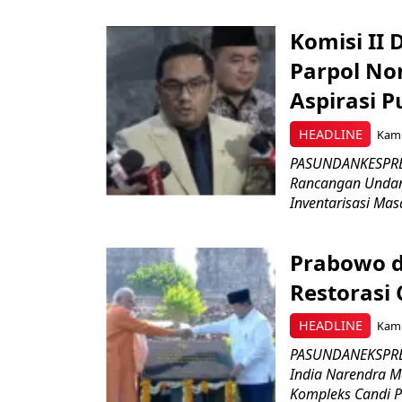
Komisi II
Parpol No
Aspirasi P
HEADLINE
Kami
PASUNDANKESPRES
Rancangan Undan
Inventarisasi Mas
Prabowo d
Restorasi
HEADLINE
Kami
PASUNDANEKSPRES
India Narendra M
Kompleks Candi P