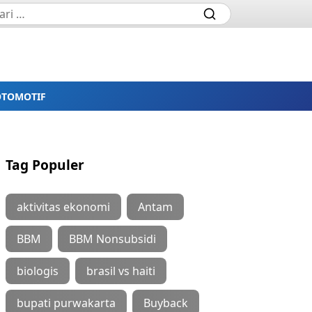
OTOMOTIF
Tag Populer
aktivitas ekonomi
Antam
BBM
BBM Nonsubsidi
biologis
brasil vs haiti
bupati purwakarta
Buyback