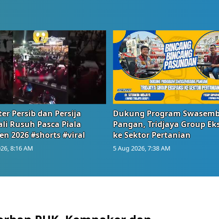
er Persib dan Persija
Dukung Program Swasem
li Rusuh Pasca Piala
Pangan, Tridjaya Group Ek
en 2026 #shorts #viral
ke Sektor Pertanian
26, 8:16 AM
5 Aug 2026, 7:38 AM