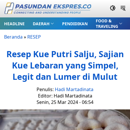
FOOD &
HEADLINE
DAERAH
PENDIDIKAN
TRAVELING
Beranda
»
RESEP
Resep Kue Putri Salju, Sajian
Kue Lebaran yang Simpel,
Legit dan Lumer di Mulut
Penulis:
Hadi Martadinata
Editor: Hadi Martadinata
Senin, 25 Mar 2024 - 06:54