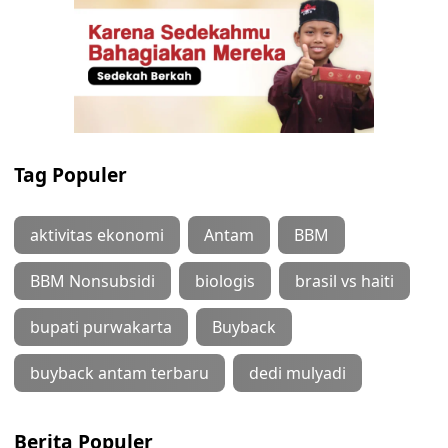
Tag Populer
aktivitas ekonomi
Antam
BBM
BBM Nonsubsidi
biologis
brasil vs haiti
bupati purwakarta
Buyback
buyback antam terbaru
dedi mulyadi
Berita Populer