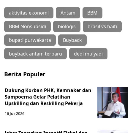
aktivitas ekonomi
Antam
BBM
BBM Nonsubsidi
biologis
brasil vs haiti
bupati purwakarta
Buyback
buyback antam terbaru
dedi mulyadi
Berita Populer
Dukung Korban PHK, Kemnaker dan
Sampoerna Gelar Pelatihan
Upskilling dan Reskilling Pekerja
16 Juli 2026