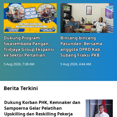
Dukung Program
Bincang-bincang
Swasembada Pangan,
Pasundan: Bersama
Tridjaya Group Ekspansi
anggota DPRD Kab.
ke Sektor Pertanian
Subang Fraksi PKB
5 Aug 2026, 7:38 AM
5 Aug 2026, 4:44 AM
Berita Terkini
Dukung Korban PHK, Kemnaker dan
Sampoerna Gelar Pelatihan
Upskilling dan Reskilling Pekerja