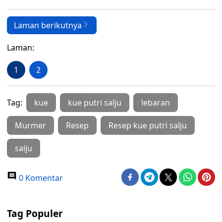
Laman berikutnya
Laman:
1
2
Tag:
kue
kue putri salju
lebaran
Murmer
Resep
Resep kue putri salju
salju
0 Komentar
Tag Populer