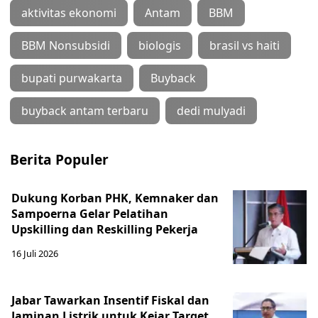
aktivitas ekonomi
Antam
BBM
BBM Nonsubsidi
biologis
brasil vs haiti
bupati purwakarta
Buyback
buyback antam terbaru
dedi mulyadi
Berita Populer
Dukung Korban PHK, Kemnaker dan
Sampoerna Gelar Pelatihan
Upskilling dan Reskilling Pekerja
16 Juli 2026
Jabar Tawarkan Insentif Fiskal dan
Jaminan Listrik untuk Kejar Target