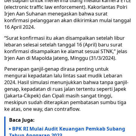
bersiaplah untuk menerima tilang melalui kamera ETLE
(electronic traffic law enforcement). Kakorlantas Polri
Irjen Aan Suhanan menegaskan bahwa surat
konfirmasi pelanggaran akan dikirimkan mulai tanggal
16 April 2024.
“Surat konfirmasi itu akan disampaikan setelah libur
lebaran selesai setelah tanggal 16 (April) baru surat
konfirmasi disampaikan ke alamat sesuai STNK,” jelas
Irjen Aan di Mapolda Jateng, Minggu (31/3/2024).
Penerapan ganjil-genap dirasa penting untuk
mengurai kepadatan lalu lintas saat mudik Lebaran
2024. Hasil simulasi menunjukkan bahwa tanpa ganjil-
genap, kepadatan di ruas jalan tertentu seperti Japek
(Jakarta-Cikpek) dan Cipali masih sangat tinggi,
meskipun sudah diterapkan pembatasan sumbu tiga
ke atas, one way, dan contraflow.
Baca Juga:
BPK RI Mulai Audit Keuangan Pemkab Subang
Tahun Anggaran 2023