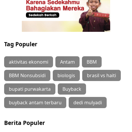
Tag Populer
aktivitas ekonomi
Antam
BBM
BBM Nonsubsidi
biologis
brasil vs haiti
bupati purwakarta
Buyback
buyback antam terbaru
dedi mulyadi
Berita Populer