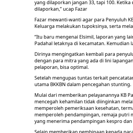
yang dilaporkan jangan 33, tapi 100. Ketika
dilaporkan,” ucap Fazar
Fazar mewanti-wanti agar para Penyuluh 
Keluarga melakukan tupoksinya, serta mel
“Itu baru mengenai Elsimil, laporan yang l
Padahal letaknya di kecamatan. Kemudian 
Dirinya mengingatkan kembali para penyulu
dengan para mitra yang ada di lini lapang
pelaporan, bisa optimal.
Setelah mengupas tuntas terkait pencatata
utama BKKBN dalam pencegahan stunting.
Mulai dari memberikan pelayanannya KB Pas
mencegah kehamilan tidak diinginkan melal
memperoleh pemeriksaan kesehatan, termasu
memperoleh pendampingan, remaja putri 
yang menerima pendampingan kespro dan ed
Selain memberikan pembinaan kepada para 