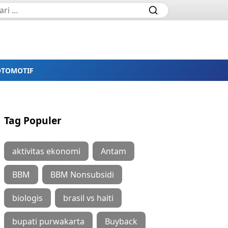
OTOMOTIF
Tag Populer
aktivitas ekonomi
Antam
BBM
BBM Nonsubsidi
biologis
brasil vs haiti
bupati purwakarta
Buyback