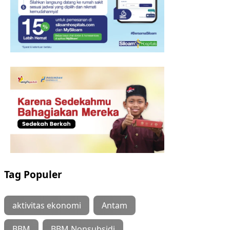
Tag Populer
aktivitas ekonomi
Antam
BBM
BBM Nonsubsidi