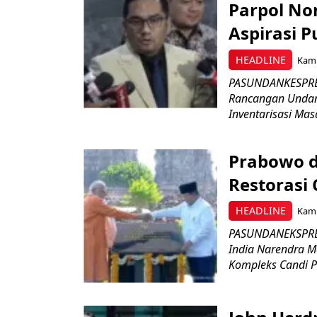
Parpol No
Aspirasi P
HEADLINE
Kami
PASUNDANKESPRES
Rancangan Undan
Inventarisasi Mas
Prabowo d
Restorasi
HEADLINE
Kami
PASUNDANEKSPRES
India Narendra M
Kompleks Candi P