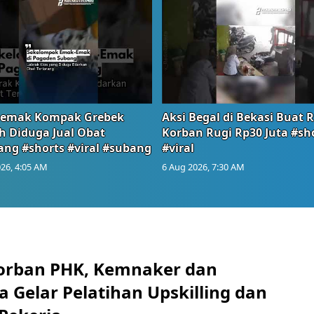
emak Kompak Grebek
Aksi Begal di Bekasi Buat 
 Diduga Jual Obat
Korban Rugi Rp30 Juta #sh
ang #shorts #viral #subang
#viral
26, 4:05 AM
6 Aug 2026, 7:30 AM
orban PHK, Kemnaker dan
 Gelar Pelatihan Upskilling dan