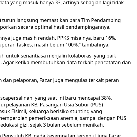
 data yang masuk hanya 33, artinya sebagian lagi tidak
KB turun langsung memastikan para Tim Pendamping
aporkan secara optimal hasil pendampingannya.
ainnya juga masih rendah. PPKS misalnya, baru 16%.
laporan faskes, masih belum 100%,” tambahnya.
h untuk senantiasa menjalin kolaborasi yang baik
an. Agar ketika membutuhkan data terkait pencatatan dan
n dan pelaporan, Fazar juga mengulas terkait peran
capersalinan, yang saat ini baru mencapai 38%,
ui pelayanan KB, Pasangan Usia Subur (PUS)
k Elsimil, keluarga berisiko stunting yang
memperoleh pemeriksaan anemia, sampai dengan PUS
ukasi gizi, sejak 3 bulan sebelum menikah.
Penyuluh KB, pada kesempatan tersebut juga Fazar