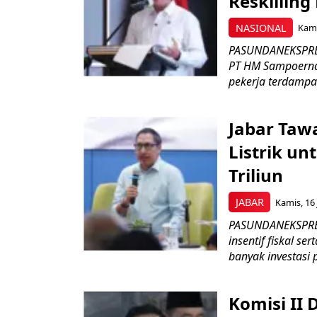
Reskilling
NASIONAL
Kami
PASUNDANEKSPRES
PT HM Sampoerna
pekerja terdampa
Jabar Tawa
Listrik un
Triliun
JABAR
Kamis, 16 
PASUNDANEKSPRES
insentif fiskal s
banyak investasi 
Komisi II