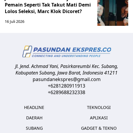
Pemain Seperti Tak Takut Mati Demi
Lolos Seleksi, Marc Klok Dicoret?
16 Juli 2026
Jl. Jend. Achmad Yani, Pasirkareumbi
Kec. Subang,
Kabupaten Subang, Jawa Barat
,
Indonesia
41211
pasundanekspres@gmail.com
+6281280911913
+6289688232338
HEADLINE
TEKNOLOGI
DAERAH
APLIKASI
SUBANG
GADGET & TEKNO