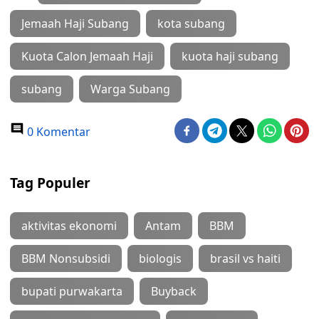
Jemaah Haji Subang
kota subang
Kuota Calon Jemaah Haji
kuota haji subang
subang
Warga Subang
0 Komentar
Tag Populer
aktivitas ekonomi
Antam
BBM
BBM Nonsubsidi
biologis
brasil vs haiti
bupati purwakarta
Buyback