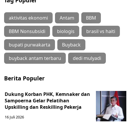
Tag Populer
aktivitas ekonomi
Antam
BBM
BBM Nonsubsidi
biologis
brasil vs haiti
bupati purwakarta
Buyback
buyback antam terbaru
dedi mulyadi
Berita Populer
Dukung Korban PHK, Kemnaker dan
Sampoerna Gelar Pelatihan
Upskilling dan Reskilling Pekerja
16 Juli 2026