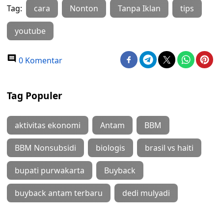
Tag:
cara
Nonton
Tanpa Iklan
tips
youtube
0 Komentar
Tag Populer
aktivitas ekonomi
Antam
BBM
BBM Nonsubsidi
biologis
brasil vs haiti
bupati purwakarta
Buyback
buyback antam terbaru
dedi mulyadi