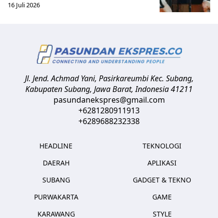
16 Juli 2026
Jl. Jend. Achmad Yani, Pasirkareumbi
Kec. Subang,
Kabupaten Subang, Jawa Barat
,
Indonesia
41211
pasundanekspres@gmail.com
+6281280911913
+6289688232338
HEADLINE
TEKNOLOGI
DAERAH
APLIKASI
SUBANG
GADGET & TEKNO
PURWAKARTA
GAME
KARAWANG
STYLE