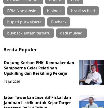
BBM Nonsubsidi
biologis
brasil vs haiti
bupati purwakarta
Buyback
buyback antam terbaru
dedi mulyadi
Berita Populer
Dukung Korban PHK, Kemnaker dan
Sampoerna Gelar Pelatihan
Upskilling dan Reskilling Pekerja
16 Juli 2026
Jabar Tawarkan Insentif Fiskal dan
Jaminan Listrik untuk Kejar Target
Investasi Rp314 Triliun