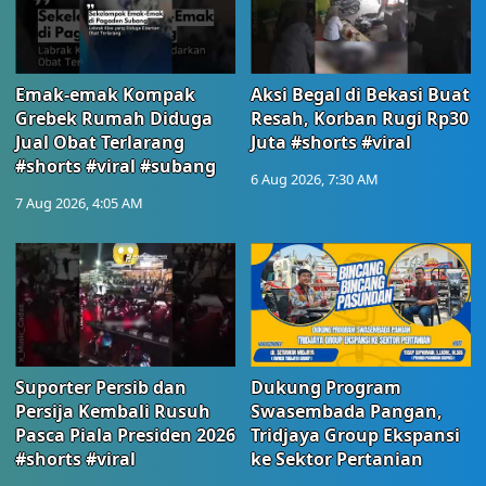
Emak-emak Kompak
Aksi Begal di Bekasi Buat
Grebek Rumah Diduga
Resah, Korban Rugi Rp30
Jual Obat Terlarang
Juta #shorts #viral
#shorts #viral #subang
6 Aug 2026, 7:30 AM
7 Aug 2026, 4:05 AM
Suporter Persib dan
Dukung Program
Persija Kembali Rusuh
Swasembada Pangan,
Pasca Piala Presiden 2026
Tridjaya Group Ekspansi
#shorts #viral
ke Sektor Pertanian