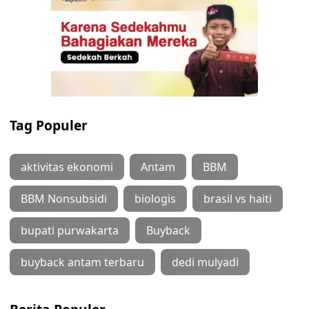
Tag Populer
aktivitas ekonomi
Antam
BBM
BBM Nonsubsidi
biologis
brasil vs haiti
bupati purwakarta
Buyback
buyback antam terbaru
dedi mulyadi