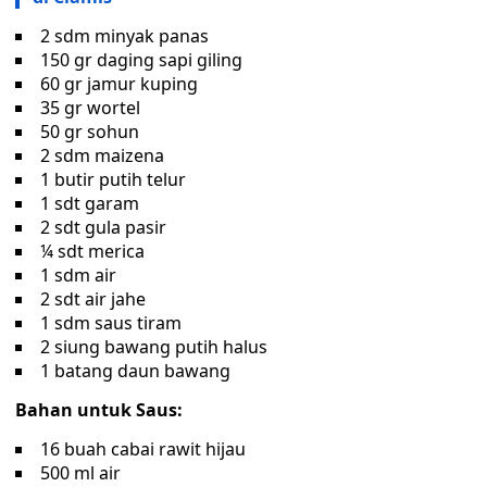
2 sdm minyak panas
150 gr daging sapi giling
60 gr jamur kuping
35 gr wortel
50 gr sohun
2 sdm maizena
1 butir putih telur
1 sdt garam
2 sdt gula pasir
¼ sdt merica
1 sdm air
2 sdt air jahe
1 sdm saus tiram
2 siung bawang putih halus
1 batang daun bawang
Bahan untuk Saus:
16 buah cabai rawit hijau
500 ml air