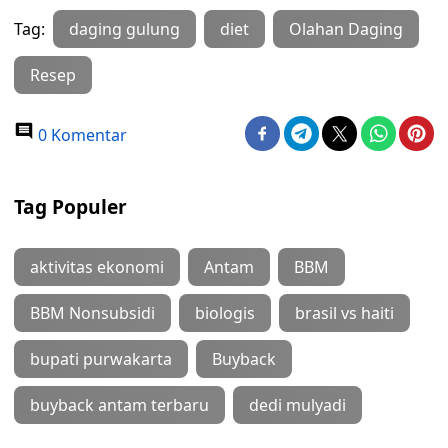
Tag:
daging gulung
diet
Olahan Daging
Resep
0 Komentar
Tag Populer
aktivitas ekonomi
Antam
BBM
BBM Nonsubsidi
biologis
brasil vs haiti
bupati purwakarta
Buyback
buyback antam terbaru
dedi mulyadi