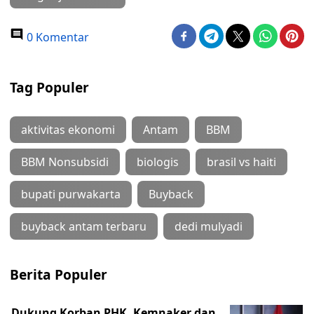
0 Komentar
Tag Populer
aktivitas ekonomi
Antam
BBM
BBM Nonsubsidi
biologis
brasil vs haiti
bupati purwakarta
Buyback
buyback antam terbaru
dedi mulyadi
Berita Populer
Dukung Korban PHK, Kemnaker dan