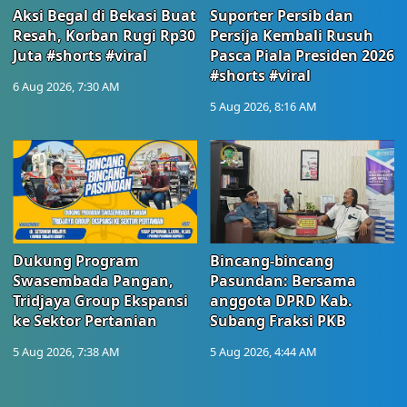
Aksi Begal di Bekasi Buat
Suporter Persib dan
Resah, Korban Rugi Rp30
Persija Kembali Rusuh
Juta #shorts #viral
Pasca Piala Presiden 2026
#shorts #viral
6 Aug 2026, 7:30 AM
5 Aug 2026, 8:16 AM
Dukung Program
Bincang-bincang
Swasembada Pangan,
Pasundan: Bersama
Tridjaya Group Ekspansi
anggota DPRD Kab.
ke Sektor Pertanian
Subang Fraksi PKB
5 Aug 2026, 7:38 AM
5 Aug 2026, 4:44 AM