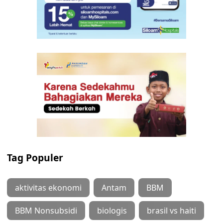
Tag Populer
aktivitas ekonomi
Antam
BBM
BBM Nonsubsidi
biologis
brasil vs haiti