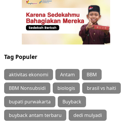
Tag Populer
aktivitas ekonomi
Antam
BBM
BBM Nonsubsidi
biologis
brasil vs haiti
bupati purwakarta
Buyback
buyback antam terbaru
dedi mulyadi