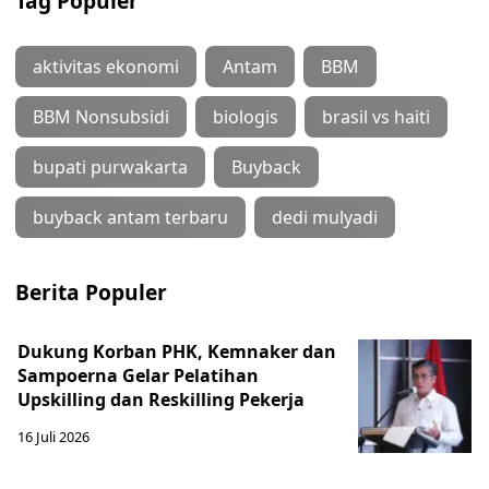
Tag Populer
aktivitas ekonomi
Antam
BBM
BBM Nonsubsidi
biologis
brasil vs haiti
bupati purwakarta
Buyback
buyback antam terbaru
dedi mulyadi
Berita Populer
Dukung Korban PHK, Kemnaker dan
Sampoerna Gelar Pelatihan
Upskilling dan Reskilling Pekerja
16 Juli 2026