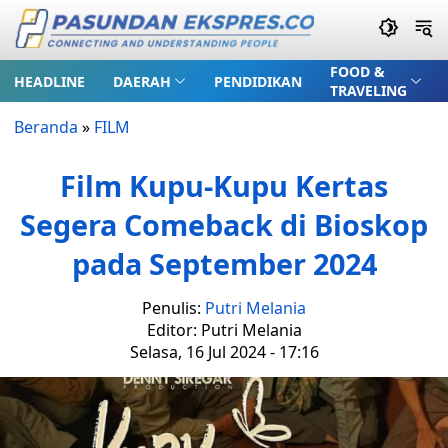
FOOD &
HEADLINE
DAERAH
PENDIDIKAN
TRAVELING
Beranda
»
FILM
Film Kupu-Kupu Kertas
Segera Comeback di Bioskop
pada September 2024
Penulis:
Putri Melania
Editor: Putri Melania
Selasa, 16 Jul 2024 - 17:16