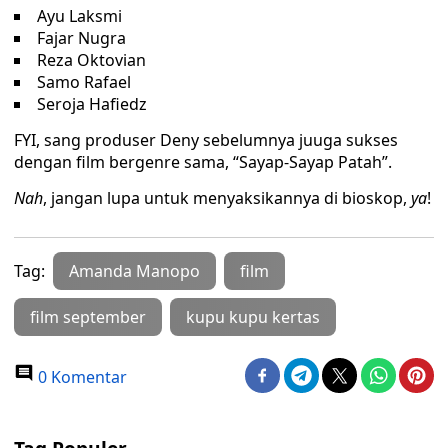
Ayu Laksmi
Fajar Nugra
Reza Oktovian
Samo Rafael
Seroja Hafiedz
FYI, sang produser Deny sebelumnya juuga sukses
dengan film bergenre sama, “Sayap-Sayap Patah”.
Nah
, jangan lupa untuk menyaksikannya di bioskop,
ya
!
Tag:
Amanda Manopo
film
film september
kupu kupu kertas
0 Komentar