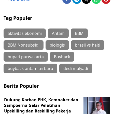
Tag Populer
aktivitas ekonomi
Antam
BBM
BBM Nonsubsidi
biologis
brasil vs haiti
bupati purwakarta
Buyback
buyback antam terbaru
dedi mulyadi
Berita Populer
Dukung Korban PHK, Kemnaker dan
Sampoerna Gelar Pelatihan
Upskilling dan Reskilling Pekerja