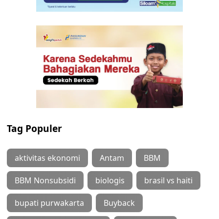
Tag Populer
aktivitas ekonomi
Antam
BBM
BBM Nonsubsidi
biologis
brasil vs haiti
bupati purwakarta
Buyback