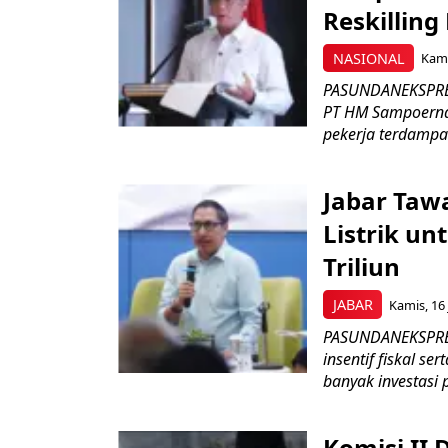
Reskilling
NASIONAL
Kami
PASUNDANEKSPRES
PT HM Sampoerna
pekerja terdampa
Jabar Tawa
Listrik un
Triliun
JABAR
Kamis, 16 
PASUNDANEKSPRES
insentif fiskal s
banyak investasi 
Komisi II