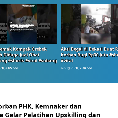
emak Kompak Grebek
Aksi Begal di Bekasi Buat 
 Diduga Jual Obat
Korban Rugi Rp30 Juta #sh
ang #shorts #viral #subang
#viral
26, 4:05 AM
6 Aug 2026, 7:30 AM
orban PHK, Kemnaker dan
 Gelar Pelatihan Upskilling dan