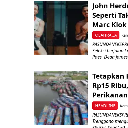
John Herd
Seperti Ta
Marc Klok 
OLAHRAGA
Kami
PASUNDANEKSPRES
Seleksi berjalan
Paes, Dean James.
Tetapkan 
Rp15 Ribu,
Perikanan
HEADLINE
Kami
PASUNDANEKSPRES
Trenggono meng
khusus kapal 30-2