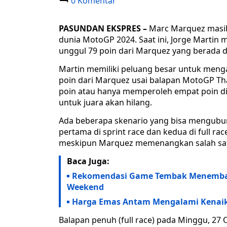
0 Komentar
PASUNDAN EKSPRES –
Marc Marquez masih 
dunia MotoGP 2024. Saat ini, Jorge Martin
unggul 79 poin dari Marquez yang berada di 
Martin memiliki peluang besar untuk meng
poin dari Marquez usai balapan MotoGP Tha
poin atau hanya memperoleh empat poin di s
untuk juara akan hilang.
Ada beberapa skenario yang bisa mengubur 
pertama di sprint race dan kedua di full r
meskipun Marquez memenangkan salah satu
Baca Juga:
Rekomendasi Game Tembak Menembak 
Weekend
Harga Emas Antam Mengalami Kenaika
Balapan penuh (full race) pada Minggu, 27 O