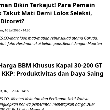
man Bikin Terkejut! Para Pemain
k Takut Mati Demi Lolos Seleksi,
Dicoret?
s, 16 Jul 2026 - 14:36
.CO-Marc Klok mati-matian rebut skuad utama Garuda.
 ketat. John Herdman akui belum puas.Reuni dengan Maarten
..
Harga BBM Khusus Kapal 30-200 GT
 KKP: Produktivitas dan Daya Saing
s, 16 Jul 2026 - 14:35
.CO- Menteri Kelautan dan Perikanan Sakti Wahyu
ungkapkan bahwa pemerintah menetapkan harga BBM
00 GT Rp15 ribu.Menurut...