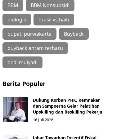
BBM
BBM Nonsubsidi
biologis
brasil vs haiti
bupati purwakarta
Buyback
buyback antam terbaru
dedi mulyadi
Berita Populer
Dukung Korban PHK, Kemnaker
dan Sampoerna Gelar Pelatihan
Upskilling dan Reskilling Pekerja
16 Juli 2026
Jabar Tawarkan Insentif Fiskal