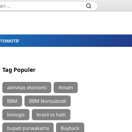
OTOMOTIF
Tag Populer
aktivitas ekonomi
Antam
BBM
BBM Nonsubsidi
biologis
brasil vs haiti
bupati purwakarta
Buyback