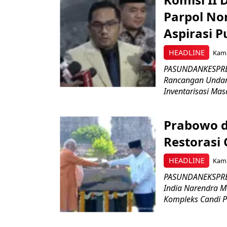
Parpol No
Aspirasi P
HEADLINE
Kami
PASUNDANKESPRES
Rancangan Undan
Inventarisasi Mas
Prabowo d
Restorasi
HEADLINE
Kami
PASUNDANEKSPRES
India Narendra M
Kompleks Candi P