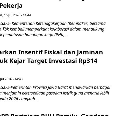
 Pekerja
s, 16 Jul 2026 - 14:44
.CO- Kementerian Ketenagakerjaan (Kemnaker) bersama
 Tbk kembali memperkuat kolaborasi dalam mendukung
k pemutusan hubungan kerja (PHK)...
rkan Insentif Fiskal dan Jaminan
tuk Kejar Target Investasi Rp314
Jul 2026 - 14:43
.CO-Pemerintah Provinsi Jawa Barat menawarkan berbagai
erta menjamin ketersediaan pasokan listrik guna menarik lebih
pada 2026.Langkah...
 DPR Pertajam RUU Pemilu, Gandeng