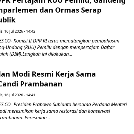
nparlemen dan Ormas Serap
ublik
s, 16 Jul 2026 - 14:42
.CO- Komisi II DPR RI terus mematangkan pembahasan
g-Undang (RUU) Pemilu dengan mempertajam Daftar
alah (DIM).Langkah ini dilakukan...
an Modi Resmi Kerja Sama
 Candi Prambanan
s, 16 Jul 2026 - 14:41
.CO- Presiden Prabowo Subianto bersama Perdana Menteri
odi meresmikan kerja sama restorasi dan konservasi
rambanan. Peresmian...