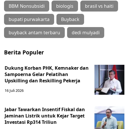
BBM Nonsubsidi
biologis
brasil vs haiti
bupati purwakarta
Buyback
buyback antam terbaru
dedi mulyadi
Berita Populer
Dukung Korban PHK, Kemnaker dan
Sampoerna Gelar Pelatihan
Upskilling dan Reskilling Pekerja
16 Juli 2026
Jabar Tawarkan Insentif Fiskal dan
Jaminan Listrik untuk Kejar Target
Investasi Rp314 Triliun