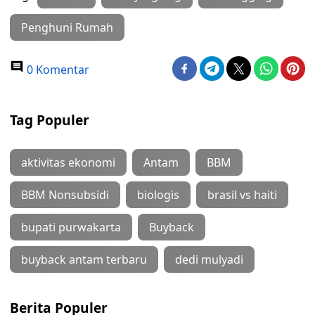
Penghuni Rumah
0 Komentar
Tag Populer
aktivitas ekonomi
Antam
BBM
BBM Nonsubsidi
biologis
brasil vs haiti
bupati purwakarta
Buyback
buyback antam terbaru
dedi mulyadi
Berita Populer