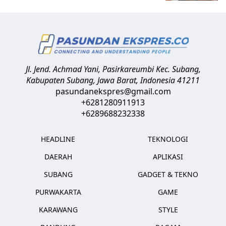
Jl. Jend. Achmad Yani, Pasirkareumbi
Kec. Subang,
Kabupaten Subang, Jawa Barat
,
Indonesia
41211
pasundanekspres@gmail.com
+6281280911913
+6289688232338
HEADLINE
TEKNOLOGI
DAERAH
APLIKASI
SUBANG
GADGET & TEKNO
PURWAKARTA
GAME
KARAWANG
STYLE