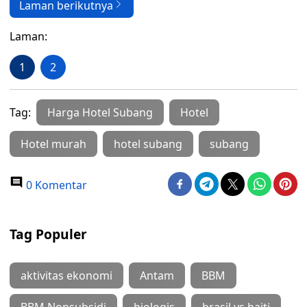
Laman berikutnya
Laman:
1
2
Tag:
Harga Hotel Subang
Hotel
Hotel murah
hotel subang
subang
0 Komentar
Tag Populer
aktivitas ekonomi
Antam
BBM