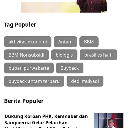
Tag Populer
aktivitas ekonomi
Antam
BBM
BBM Nonsubsidi
biologis
brasil vs haiti
bupati purwakarta
Buyback
buyback antam terbaru
dedi mulyadi
Berita Populer
Dukung Korban PHK, Kemnaker dan
Sampoerna Gelar Pelatihan