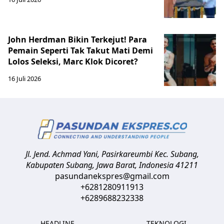
John Herdman Bikin Terkejut! Para
Pemain Seperti Tak Takut Mati Demi
Lolos Seleksi, Marc Klok Dicoret?
16 Juli 2026
Jl. Jend. Achmad Yani, Pasirkareumbi
Kec. Subang,
Kabupaten Subang, Jawa Barat
,
Indonesia
41211
pasundanekspres@gmail.com
+6281280911913
+6289688232338
HEADLINE
TEKNOLOGI