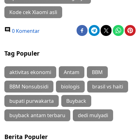
Kode cek Xiaomi asli
0 Komentar
Tag Populer
aktivitas ekonomi
Antam
BBM
BBM Nonsubsidi
biologis
brasil vs haiti
bupati purwakarta
Buyback
buyback antam terbaru
dedi mulyadi
Berita Populer