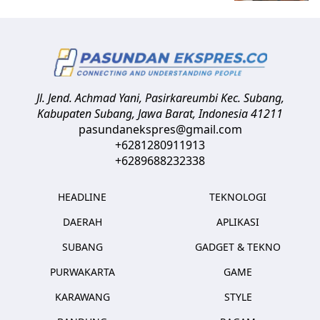
Jl. Jend. Achmad Yani, Pasirkareumbi
Kec. Subang,
Kabupaten Subang, Jawa Barat
,
Indonesia
41211
pasundanekspres@gmail.com
+6281280911913
+6289688232338
HEADLINE
TEKNOLOGI
DAERAH
APLIKASI
SUBANG
GADGET & TEKNO
PURWAKARTA
GAME
KARAWANG
STYLE