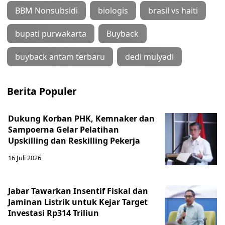
BBM Nonsubsidi
biologis
brasil vs haiti
bupati purwakarta
Buyback
buyback antam terbaru
dedi mulyadi
Berita Populer
Dukung Korban PHK, Kemnaker dan
Sampoerna Gelar Pelatihan
Upskilling dan Reskilling Pekerja
16 Juli 2026
Jabar Tawarkan Insentif Fiskal dan
Jaminan Listrik untuk Kejar Target
Investasi Rp314 Triliun