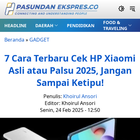
FOOD &
HEADLINE
DAERAH
PENDIDIKAN
TRAVELING
Beranda
»
GADGET
7 Cara Terbaru Cek HP Xiaomi
Asli atau Palsu 2025, Jangan
Sampai Ketipu!
Penulis:
Khoirul Ansori
Editor: Khoirul Ansori
Senin, 24 Feb 2025 - 12:50