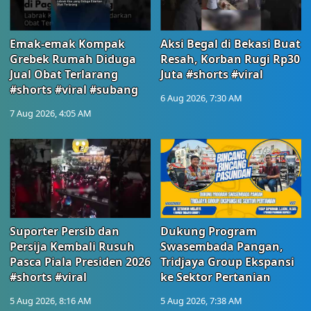
Emak-emak Kompak
Aksi Begal di Bekasi Buat
Grebek Rumah Diduga
Resah, Korban Rugi Rp30
Jual Obat Terlarang
Juta #shorts #viral
#shorts #viral #subang
6 Aug 2026, 7:30 AM
7 Aug 2026, 4:05 AM
Suporter Persib dan
Dukung Program
Persija Kembali Rusuh
Swasembada Pangan,
Pasca Piala Presiden 2026
Tridjaya Group Ekspansi
#shorts #viral
ke Sektor Pertanian
5 Aug 2026, 8:16 AM
5 Aug 2026, 7:38 AM