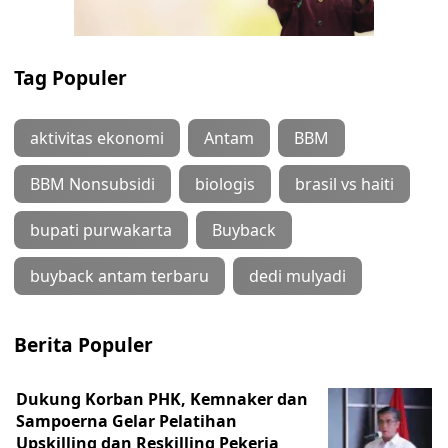
Tag Populer
aktivitas ekonomi
Antam
BBM
BBM Nonsubsidi
biologis
brasil vs haiti
bupati purwakarta
Buyback
buyback antam terbaru
dedi mulyadi
Berita Populer
Dukung Korban PHK, Kemnaker dan
Sampoerna Gelar Pelatihan
Upskilling dan Reskilling Pekerja