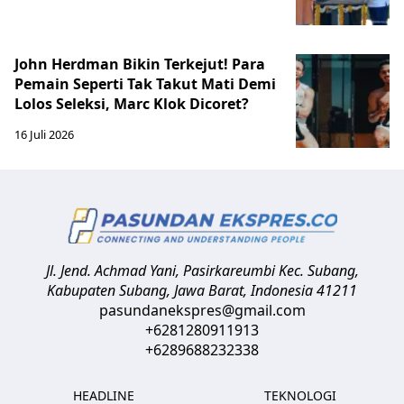
John Herdman Bikin Terkejut! Para
Pemain Seperti Tak Takut Mati Demi
Lolos Seleksi, Marc Klok Dicoret?
16 Juli 2026
Jl. Jend. Achmad Yani, Pasirkareumbi
Kec. Subang,
Kabupaten Subang, Jawa Barat
,
Indonesia
41211
pasundanekspres@gmail.com
+6281280911913
+6289688232338
HEADLINE
TEKNOLOGI