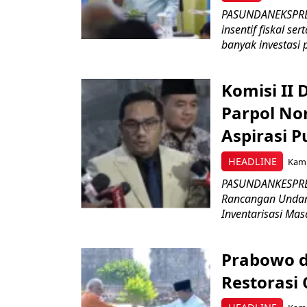
PASUNDANEKSPRES
insentif fiskal s
banyak investasi 
Komisi II
Parpol No
Aspirasi P
HEADLINE
Kami
PASUNDANKESPRES
Rancangan Undan
Inventarisasi Mas
Prabowo d
Restorasi