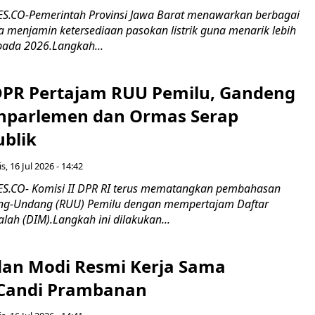
.CO-Pemerintah Provinsi Jawa Barat menawarkan berbagai
erta menjamin ketersediaan pasokan listrik guna menarik lebih
pada 2026.Langkah...
 DPR Pertajam RUU Pemilu, Gandeng
nparlemen dan Ormas Serap
ublik
s, 16 Jul 2026 - 14:42
.CO- Komisi II DPR RI terus mematangkan pembahasan
g-Undang (RUU) Pemilu dengan mempertajam Daftar
alah (DIM).Langkah ini dilakukan...
an Modi Resmi Kerja Sama
 Candi Prambanan