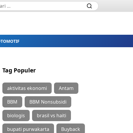
OTOMOTIF
Tag Populer
aktivitas ekonomi
Antam
BBM
BBM Nonsubsidi
biologis
brasil vs haiti
bupati purwakarta
Buyback