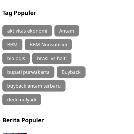
Tag Populer
aktivitas ekonomi
Antam
BBM
BBM Nonsubsidi
biologis
brasil vs haiti
bupati purwakarta
Buyback
buyback antam terbaru
dedi mulyadi
Berita Populer