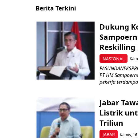
Berita Terkini
Dukung K
Sampoerna
Reskilling
NASIONAL
Kami
PASUNDANEKSPRES
PT HM Sampoerna
pekerja terdampa
Jabar Tawa
Listrik un
Triliun
JABAR
Kamis, 16 