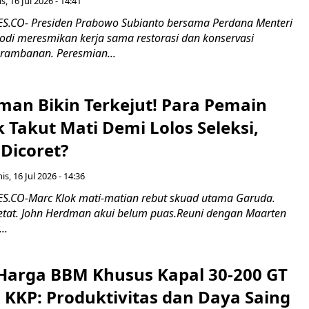
s, 16 Jul 2026 - 14:41
.CO- Presiden Prabowo Subianto bersama Perdana Menteri
odi meresmikan kerja sama restorasi dan konservasi
rambanan. Peresmian...
man Bikin Terkejut! Para Pemain
k Takut Mati Demi Lolos Seleksi,
Dicoret?
s, 16 Jul 2026 - 14:36
.CO-Marc Klok mati-matian rebut skuad utama Garuda.
 ketat. John Herdman akui belum puas.Reuni dengan Maarten
..
Harga BBM Khusus Kapal 30-200 GT
 KKP: Produktivitas dan Daya Saing