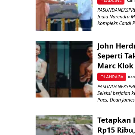
HEADLINE
Kami
PASUNDANEKSPRES
India Narendra M
Kompleks Candi P
John Herd
Seperti Ta
Marc Klok 
OLAHRAGA
Kami
PASUNDANEKSPRES
Seleksi berjalan
Paes, Dean James.
Tetapkan 
Rp15 Ribu,