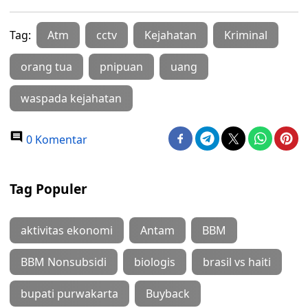
Tag:
Atm
cctv
Kejahatan
Kriminal
orang tua
pnipuan
uang
waspada kejahatan
0 Komentar
Tag Populer
aktivitas ekonomi
Antam
BBM
BBM Nonsubsidi
biologis
brasil vs haiti
bupati purwakarta
Buyback