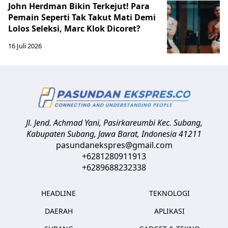
John Herdman Bikin Terkejut! Para
Pemain Seperti Tak Takut Mati Demi
Lolos Seleksi, Marc Klok Dicoret?
16 Juli 2026
Jl. Jend. Achmad Yani, Pasirkareumbi
Kec. Subang,
Kabupaten Subang, Jawa Barat
,
Indonesia
41211
pasundanekspres@gmail.com
+6281280911913
+6289688232338
HEADLINE
TEKNOLOGI
DAERAH
APLIKASI