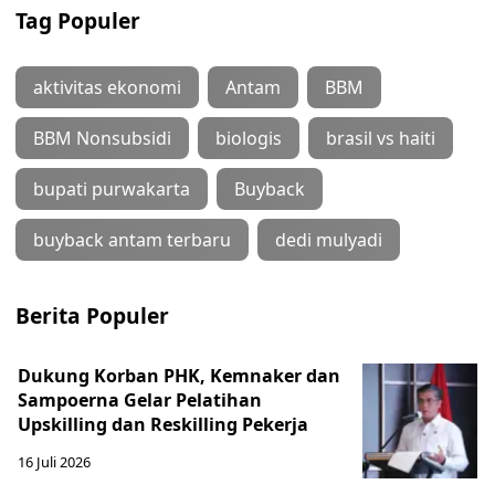
Tag Populer
aktivitas ekonomi
Antam
BBM
BBM Nonsubsidi
biologis
brasil vs haiti
bupati purwakarta
Buyback
buyback antam terbaru
dedi mulyadi
Berita Populer
Dukung Korban PHK, Kemnaker dan
Sampoerna Gelar Pelatihan
Upskilling dan Reskilling Pekerja
16 Juli 2026