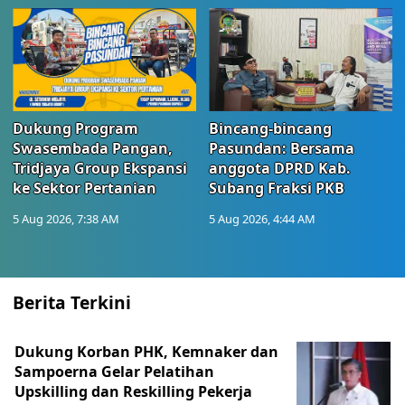
Dukung Program
Bincang-bincang
Swasembada Pangan,
Pasundan: Bersama
Tridjaya Group Ekspansi
anggota DPRD Kab.
ke Sektor Pertanian
Subang Fraksi PKB
5 Aug 2026, 7:38 AM
5 Aug 2026, 4:44 AM
Berita Terkini
Dukung Korban PHK, Kemnaker dan
Sampoerna Gelar Pelatihan
Upskilling dan Reskilling Pekerja