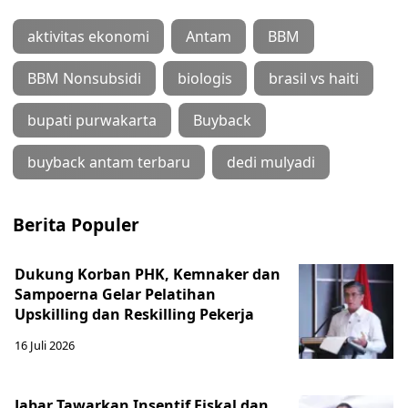
aktivitas ekonomi
Antam
BBM
BBM Nonsubsidi
biologis
brasil vs haiti
bupati purwakarta
Buyback
buyback antam terbaru
dedi mulyadi
Berita Populer
Dukung Korban PHK, Kemnaker dan
Sampoerna Gelar Pelatihan
Upskilling dan Reskilling Pekerja
16 Juli 2026
Jabar Tawarkan Insentif Fiskal dan