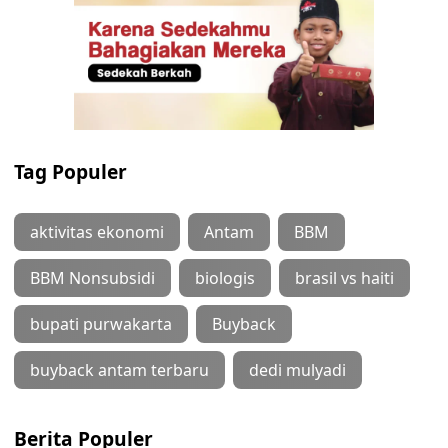
Tag Populer
aktivitas ekonomi
Antam
BBM
BBM Nonsubsidi
biologis
brasil vs haiti
bupati purwakarta
Buyback
buyback antam terbaru
dedi mulyadi
Berita Populer