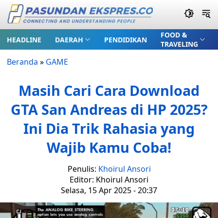
FOOD &
HEADLINE
DAERAH
PENDIDIKAN
TRAVELING
Beranda
»
GAME
Masih Cari Cara Download
GTA San Andreas di HP 2025?
Ini Dia Trik Rahasia yang
Wajib Kamu Coba!
Penulis:
Khoirul Ansori
Editor: Khoirul Ansori
Selasa, 15 Apr 2025 - 20:37