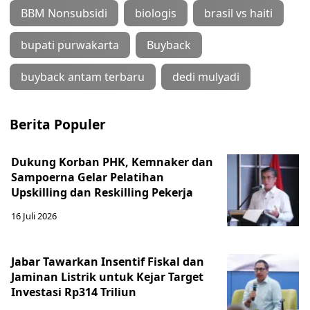
BBM Nonsubsidi
biologis
brasil vs haiti
bupati purwakarta
Buyback
buyback antam terbaru
dedi mulyadi
Berita Populer
Dukung Korban PHK, Kemnaker dan
Sampoerna Gelar Pelatihan
Upskilling dan Reskilling Pekerja
16 Juli 2026
Jabar Tawarkan Insentif Fiskal dan
Jaminan Listrik untuk Kejar Target
Investasi Rp314 Triliun