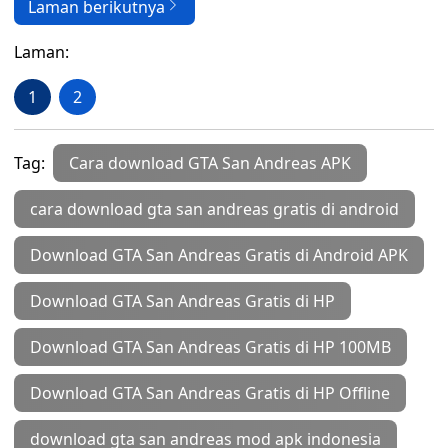
Laman berikutnya
Laman:
1
2
Tag:
Cara download GTA San Andreas APK
cara download gta san andreas gratis di android
Download GTA San Andreas Gratis di Android APK
Download GTA San Andreas Gratis di HP
Download GTA San Andreas Gratis di HP 100MB
Download GTA San Andreas Gratis di HP Offline
download gta san andreas mod apk indonesia