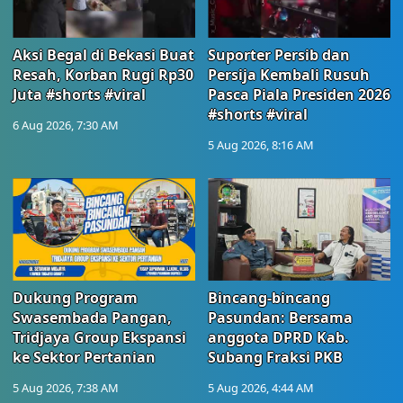
Aksi Begal di Bekasi Buat
Suporter Persib dan
Resah, Korban Rugi Rp30
Persija Kembali Rusuh
Juta #shorts #viral
Pasca Piala Presiden 2026
#shorts #viral
6 Aug 2026, 7:30 AM
5 Aug 2026, 8:16 AM
Dukung Program
Bincang-bincang
Swasembada Pangan,
Pasundan: Bersama
Tridjaya Group Ekspansi
anggota DPRD Kab.
ke Sektor Pertanian
Subang Fraksi PKB
5 Aug 2026, 7:38 AM
5 Aug 2026, 4:44 AM