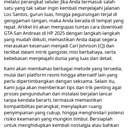
melalui perangkat seluler. Jika Anda termasuk salah
satu yang tak sabar ingin kembali menjelajahi jalanan
Los Santos, gurun luas, hingga pegunungan terjal di
genggaman tangan, maka Anda berada di tempat yang
tepat. Artikel ini akan mengupas tuntas cara download
GTA San Andreas di HP 2025 dengan langkah-langkah
yang mudah diikuti, memastikan Anda dapat segera
merasakan keseruan menjadi Carl Johnson (CJ) dan
terlibat dalam intrik gangster, misi berbahaya, serta
kebebasan menjelajahi dunia yang luas dan detail.
Kami akan membahas berbagai metode yang tersedia,
mulai dari platform resmi hingga alternatif lain yang
perlu dipertimbangkan dengan seksama. Selain itu,
kami juga akan memberikan tips dan trik penting agar
proses pengunduhan dan instalasi berjalan lancar
tanpa kendala berarti, termasuk memastikan
kompatibilitas perangkat, menyiapkan ruang
penyimpanan yang cukup, hingga menghindari potensi
risiko keamanan yang mungkin timbul. Bersiaplah
untuk menghidupkan kembali nostalgia atau bahkan