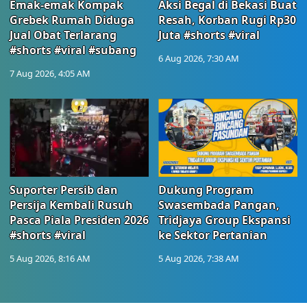
Emak-emak Kompak
Aksi Begal di Bekasi Buat
Grebek Rumah Diduga
Resah, Korban Rugi Rp30
Jual Obat Terlarang
Juta #shorts #viral
#shorts #viral #subang
6 Aug 2026, 7:30 AM
7 Aug 2026, 4:05 AM
Suporter Persib dan
Dukung Program
Persija Kembali Rusuh
Swasembada Pangan,
Pasca Piala Presiden 2026
Tridjaya Group Ekspansi
#shorts #viral
ke Sektor Pertanian
5 Aug 2026, 8:16 AM
5 Aug 2026, 7:38 AM