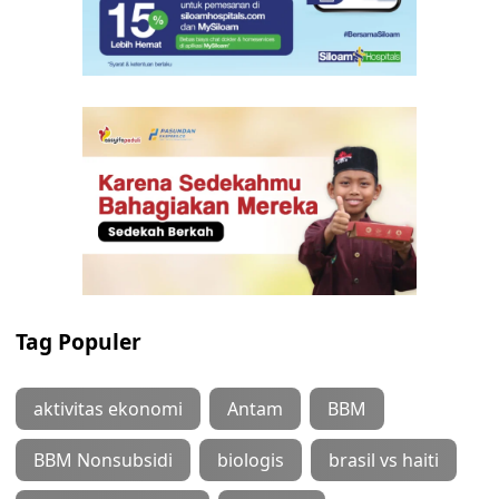
Tag Populer
aktivitas ekonomi
Antam
BBM
BBM Nonsubsidi
biologis
brasil vs haiti