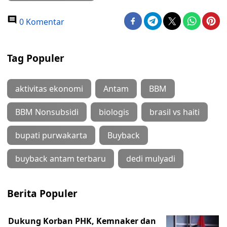
0 Komentar
Tag Populer
aktivitas ekonomi
Antam
BBM
BBM Nonsubsidi
biologis
brasil vs haiti
bupati purwakarta
Buyback
buyback antam terbaru
dedi mulyadi
Berita Populer
Dukung Korban PHK, Kemnaker dan