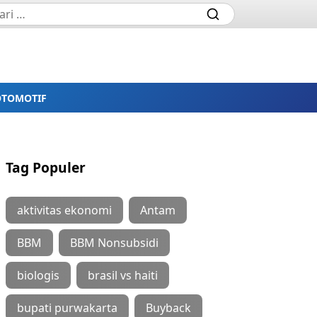
OTOMOTIF
Tag Populer
aktivitas ekonomi
Antam
BBM
BBM Nonsubsidi
biologis
brasil vs haiti
bupati purwakarta
Buyback