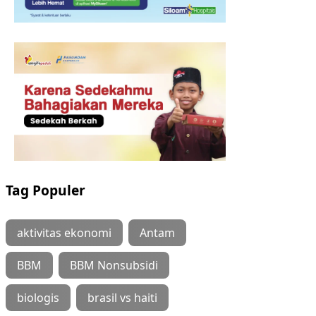
Tag Populer
aktivitas ekonomi
Antam
BBM
BBM Nonsubsidi
biologis
brasil vs haiti