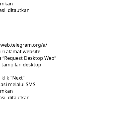
rimkan
sil ditautkan
/web.telegram.org/a/
iri alamat website
au “Request Desktop Web”
 tampilan desktop
klik “Next”
asi melalui SMS
rimkan
sil ditautkan