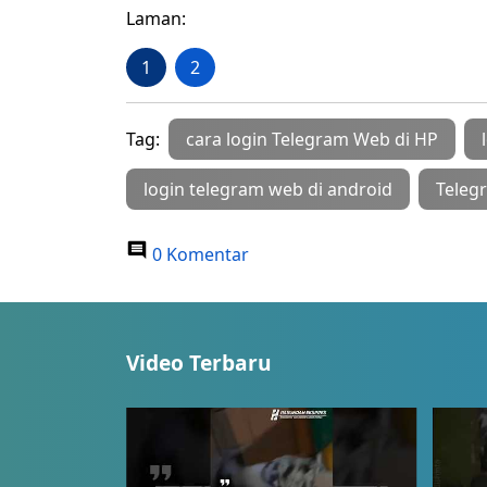
Laman:
1
2
Tag:
cara login Telegram Web di HP
login telegram web di android
Teleg
0 Komentar
Video Terbaru