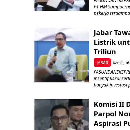
PASUNDANEKSPRES
PT HM Sampoerna
pekerja terdampa
Jabar Tawa
Listrik un
Triliun
JABAR
Kamis, 16 
PASUNDANEKSPRES
insentif fiskal s
banyak investasi 
Komisi II
Parpol No
Aspirasi P