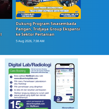
Dukung Program Swasembada
Pangan, Tridjaya Group Ekspansi
l
ke Sektor Pertanian
5 Aug 2026, 7:38 AM