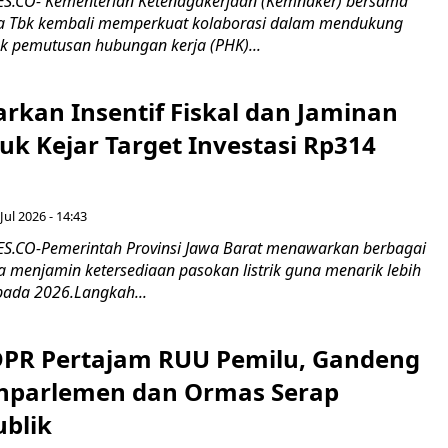
.CO- Kementerian Ketenagakerjaan (Kemnaker) bersama
 Tbk kembali memperkuat kolaborasi dalam mendukung
k pemutusan hubungan kerja (PHK)...
rkan Insentif Fiskal dan Jaminan
tuk Kejar Target Investasi Rp314
Jul 2026 - 14:43
.CO-Pemerintah Provinsi Jawa Barat menawarkan berbagai
erta menjamin ketersediaan pasokan listrik guna menarik lebih
pada 2026.Langkah...
 DPR Pertajam RUU Pemilu, Gandeng
nparlemen dan Ormas Serap
ublik