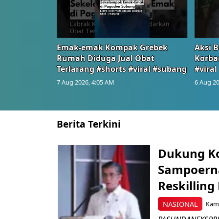
Emak-emak Kompak Grebek
Aksi B
Rumah Diduga Jual Obat
Korba
Terlarang #shorts #viral #subang
#viral
7 Aug 2026, 4:05 AM
6 Aug 20
Berita Terkini
Dukung K
Sampoerna
Reskilling
NASIONAL
Kami