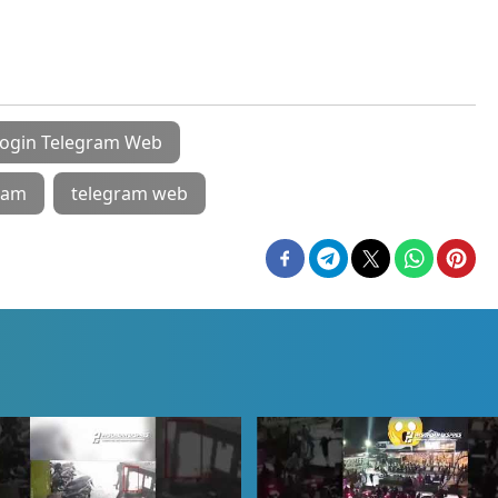
login Telegram Web
ram
telegram web