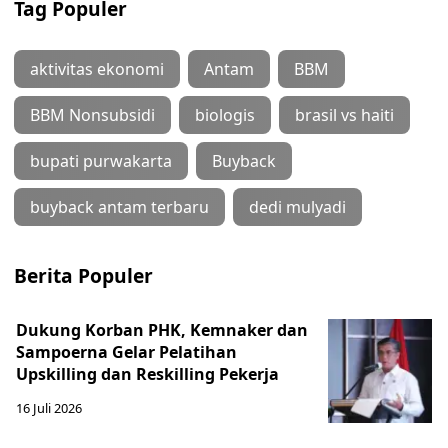
Tag Populer
aktivitas ekonomi
Antam
BBM
BBM Nonsubsidi
biologis
brasil vs haiti
bupati purwakarta
Buyback
buyback antam terbaru
dedi mulyadi
Berita Populer
Dukung Korban PHK, Kemnaker dan
Sampoerna Gelar Pelatihan
Upskilling dan Reskilling Pekerja
16 Juli 2026