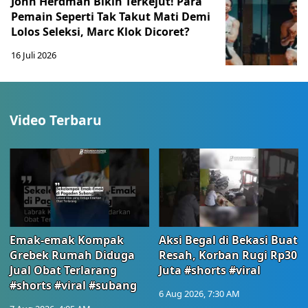
John Herdman Bikin Terkejut! Para
Pemain Seperti Tak Takut Mati Demi
Lolos Seleksi, Marc Klok Dicoret?
16 Juli 2026
Video Terbaru
Emak-emak Kompak
Aksi Begal di Bekasi Buat
Grebek Rumah Diduga
Resah, Korban Rugi Rp30
Jual Obat Terlarang
Juta #shorts #viral
#shorts #viral #subang
6 Aug 2026, 7:30 AM