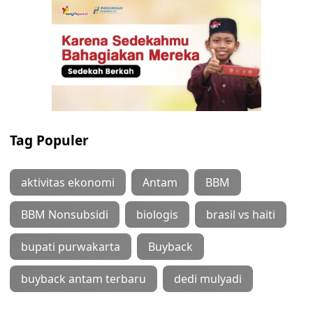
Tag Populer
aktivitas ekonomi
Antam
BBM
BBM Nonsubsidi
biologis
brasil vs haiti
bupati purwakarta
Buyback
buyback antam terbaru
dedi mulyadi